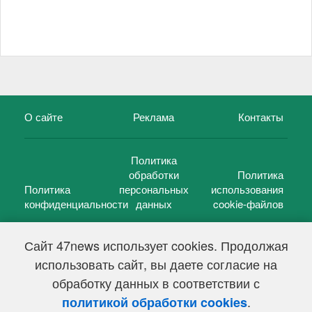
О сайте
Реклама
Контакты
Политика
обработки
Политика
Политика
персональных
использования
конфиденциальности
данных
cookie-файлов
Сайт 47news использует cookies. Продолжая
использовать сайт, вы даете согласие на
©
47 новостей (47 news)
2005 — 2026 г.
обработку данных в соответствии с
Свидетельство о регистрации СМИ Эл № ФС 77-39848, выдано
Федеральной службой по надзору в сфере связи,
.
политикой обработки cookies
информационных технологий и массовых коммуникаций