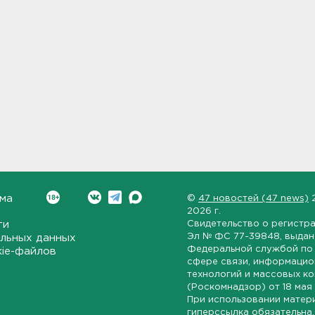
ма
©
47 новостей (47 news)
2026 г.
ти
Свидетельство о регистр
Эл № ФС 77-39848
, выда
льных данных
Федеральной службой по 
kie-файлов
сфере связи, информаци
технологий и массовых к
(Роскомнадзор) от
18 мая
При использовании матер
гиперссылка обязательна.