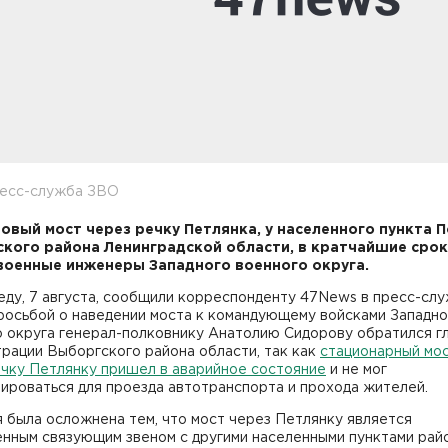
ресс-служба ЗВО
овый мост через речку Петлянка, у населенного пункта 
кого района Ленинградской области, в кратчайшие сро
военные инженеры Западного военного округа.
еду, 7 августа, сообщили корреспонденту 47News в пресс-сл
росьбой о наведении моста к командующему войсками Западно
о округа генерал-полковнику Анатолию Сидорову обратился г
рации Выборгского района области, так как
стационарный мо
ечку Петлянку пришел в аварийное состояние
и не мог
ироваться для проезда автотранспорта и прохода жителей.
 была осложнена тем, что мост через Петлянку является
нным связующим звеном с другими населенными пунктами рай