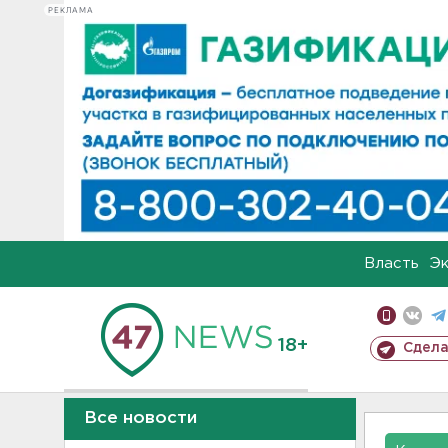
РЕКЛАМА
Власть
Э
18+
Сдела
Все новости