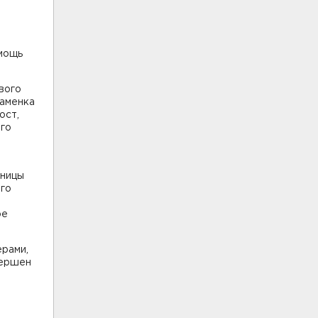
омощь
вого
Каменка
ост,
ого
иницы
ого
ое
ерами,
вершен