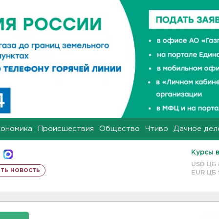
кономика
Происшествия
Общество
Чтиво
Дачное дел
Курсы 
USD ЦБ
ть новость
EUR ЦБ