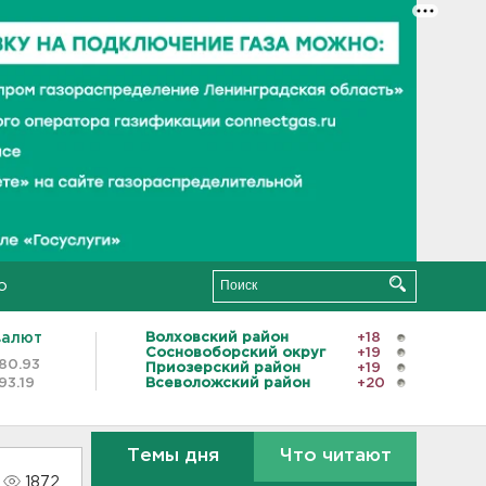
о
валют
Волховский район
+18
Сосновоборский округ
+19
80.93
Приозерский район
+19
93.19
Всеволожский район
+20
Темы дня
Что читают
1872