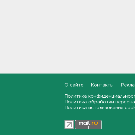
Наезд моторной лодки на
матрас с детьми в
Ленобласти стал уголовным
делом
18:22, 06.08.2026
Фермеры в Ленобласти
смогут получить до 8 млн
рублей на развитие
хозяйства
18:07, 06.08.2026
На "Сортавалу" съехались
спасатели и дорожники.
Отрабатывали легенду о
О сайте
Контакты
Рекла
крупном ДТП
17:50, 06.08.2026
Политика конфиденциальнос
Политика обработки персона
Политика использования coo
В пятницу вузы публикуют
списки. Ленобласть подвела
итоги приемной
кампании-2026
17:36, 06.08.2026