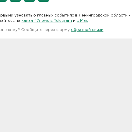
рвыми узнавать о главных событиях в Ленинградской области -
вайтесь на
канал 47news в Telegram
и
в Maх
 опечатку? Сообщите через форму
обратной связи
.