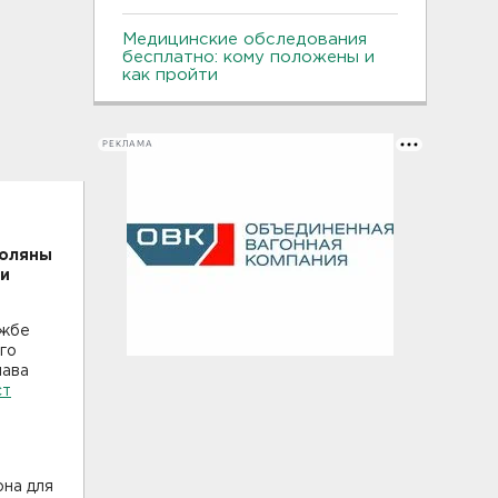
Медицинские обследования
бесплатно: кому положены и
как пройти
РЕКЛАМА
Поляны
ки
ужбе
го
лава
ст
она для