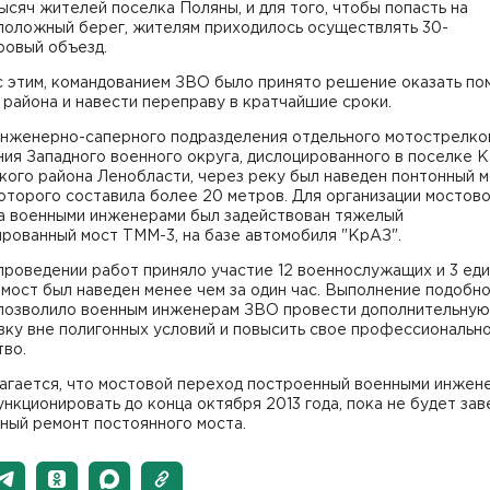
ысяч жителей поселка Поляны, и для того, чтобы попасть на
положный берег, жителям приходилось осуществлять 30-
ровый объезд.
с этим, командованием ЗВО было принято решение оказать п
района и навести переправу в кратчайшие сроки.
инженерно-саперного подразделения отдельного мотострелко
ия Западного военного округа, дислоцированного в поселке 
ого района Ленобласти, через реку был наведен понтонный м
оторого составила более 20 метров. Для организации мостов
а военными инженерами был задействован тяжелый
рованный мост ТММ-3, на базе автомобиля "КрАЗ".
проведении работ приняло участие 12 военнослужащих и 3 ед
 мост был наведен менее чем за один час. Выполнение подобн
 позволило военным инженерам ЗВО провести дополнительную
вку вне полигонных условий и повысить свое профессиональн
тво.
агается, что мостовой переход построенный военными инжен
нкционировать до конца октября 2013 года, пока не будет за
ный ремонт постоянного моста.