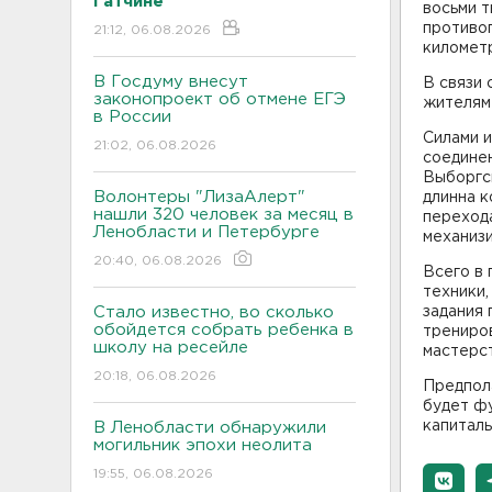
Гатчине
восьми т
противо
21:12, 06.08.2026
километ
В Госдуму внесут
В связи 
законопроект об отмене ЕГЭ
жителям 
в России
Силами 
21:02, 06.08.2026
соединен
Выборгск
Волонтеры "ЛизаАлерт"
длинна к
нашли 320 человек за месяц в
переход
Ленобласти и Петербурге
механизи
20:40, 06.08.2026
Всего в 
техники,
Стало известно, во сколько
задания
обойдется собрать ребенка в
трениро
школу на ресейле
мастерс
20:18, 06.08.2026
Предпол
будет фу
капиталь
В Ленобласти обнаружили
могильник эпохи неолита
19:55, 06.08.2026