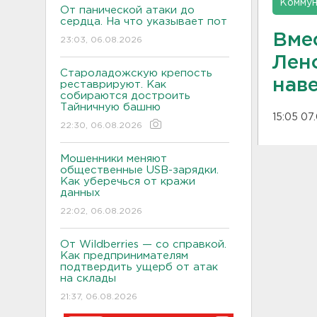
Коммун
От панической атаки до
сердца. На что указывает пот
Вме
23:03, 06.08.2026
Лен
Староладожскую крепость
нав
реставрируют. Как
собираются достроить
Тайничную башню
15:05 07
22:30, 06.08.2026
Мошенники меняют
общественные USB-зарядки.
Как уберечься от кражи
данных
22:02, 06.08.2026
От Wildberries — со справкой.
Как предпринимателям
подтвердить ущерб от атак
на склады
21:37, 06.08.2026