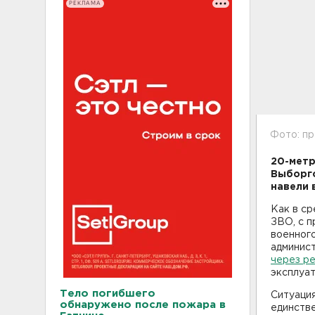
РЕКЛАМА
Фото: п
20-метр
Выборгс
навели 
Как в ср
ЗВО, с п
военног
админист
через р
эксплуат
Тело погибшего
Ситуация
обнаружено после пожара в
единстве