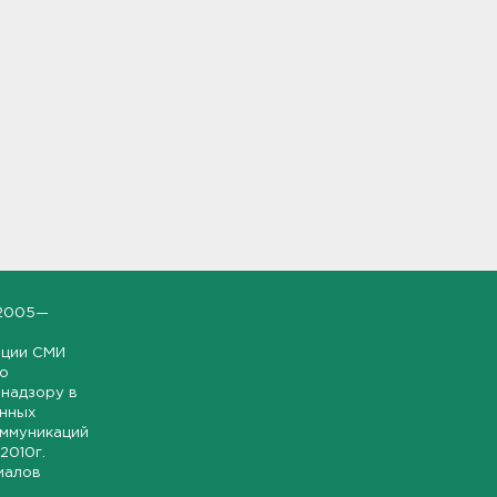
2005—
ации СМИ
но
надзору в
онных
оммуникаций
 2010г.
иалов