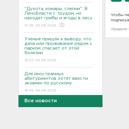
"Духота, комары, слепни". В
Ленобласти с трудом, но
Чтобы пе
находят грибы и ягоды в лесу
подписы
19:36, 06.08.2026
Увидели
Ученые пришли к выводу, что
дача или проживание рядом с
парком спасает от этой
болезни
19:07, 06.08.2026
Для иностранных
абитуриентов хотят ввести
экзамен по русскому
18:49, 06.08.2026
Все новости
Смертельное ДТП
произошло на КАД у Низино
18:23, 06.08.2026