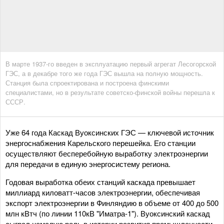
В марте 1937-го введен в эксплуатацию первый агрегат Лесогорской
ГЭС, а в декабре того же года ГЭС вышла на полную мощность.
Станция была спроектирована и построена финскими
специалистами, но в результате советско-финской войны перешла к
СССР.
Уже 64 года Каскад Вуоксинских ГЭС — ключевой источник
энергоснабжения Карельского перешейка. Его станции
осуществляют бесперебойную выработку электроэнергии
для передачи в единую энергосистему региона.
Годовая выработка обеих станций каскада превышает
миллиард киловатт-часов электроэнергии, обеспечивая
экспорт электроэнергии в Финляндию в объеме от 400 до 500
млн кВтч (по линии 110кВ "Иматра-1"). Вуоксинский каскад
сыграл немалую роль в истории развития промышленности