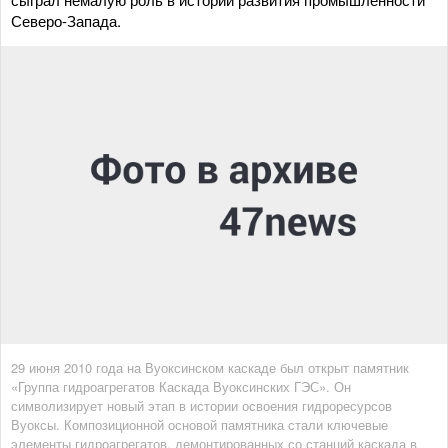
Северо-Запада.
29 июня 2010 года на Вуоксинском каскаде был открыт памятник
«Группа гидроагрегатов Каскада Вуоксинских ГЭС». Он
символизирует новый этап в истории освоения гидроресурсов
Вуоксы. Композиционной основой памятника стали ключевые
элементы гидроагрегатов, демонтированных со станций каскада в