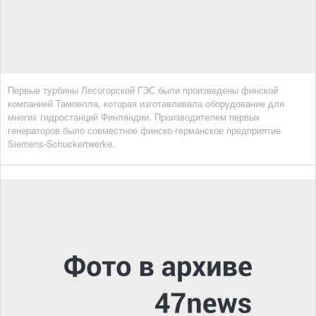
Первые турбины Лесогорской ГЭС были произведены финской
компанией Тампелла, которая изготавливала оборудование для
многих гидростанций Финляндии. Производителем первых
генераторов было совместное финско-германское предприятие
Siemens-Schuckertwerke.