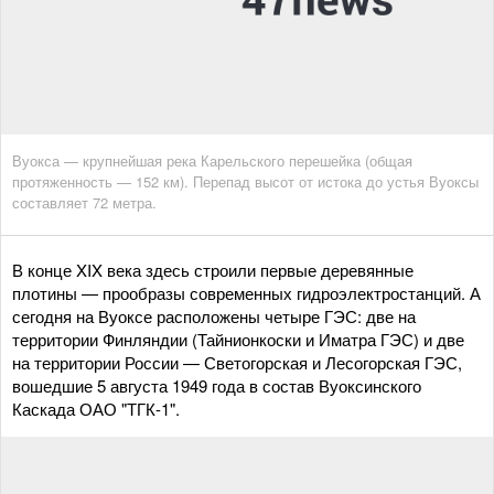
Вуокса — крупнейшая река Карельского перешейка (общая
протяженность — 152 км). Перепад высот от истока до устья Вуоксы
составляет 72 метра.
В конце XIX века здесь строили первые деревянные
плотины — прообразы современных гидроэлектростанций. А
сегодня на Вуоксе расположены четыре ГЭС: две на
территории Финляндии (Тайнионкоски и Иматра ГЭС) и две
на территории России — Светогорская и Лесогорская ГЭС,
вошедшие 5 августа 1949 года в состав Вуоксинского
Каскада ОАО "ТГК-1".