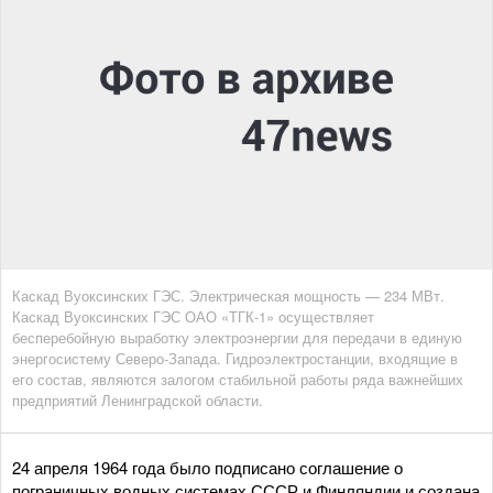
Каскад Вуоксинских ГЭС. Электрическая мощность — 234 МВт.
Каскад Вуоксинских ГЭС ОАО «ТГК-1» осуществляет
бесперебойную выработку электроэнергии для передачи в единую
энергосистему Северо-Запада. Гидроэлектростанции, входящие в
его состав, являются залогом стабильной работы ряда важнейших
предприятий Ленинградской области.
24 апреля 1964 года было подписано соглашение о
пограничных водных системах СССР и Финляндии и создана