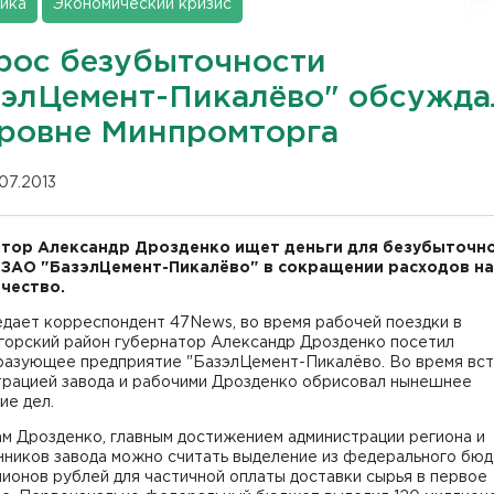
ика
Экономический кризис
рос безубыточности
зэлЦемент-Пикалёво" обсужда
уровне Минпромторга
.07.2013
тор Александр Дрозденко ищет деньги для безубыточн
ЗАО "БазэлЦемент-Пикалёво" в сокращении расходов на 
чество.
едает корреспондент 47News, во время рабочей поездки в
горский район губернатор Александр Дрозденко посетил
разующее предприятие "БазэлЦемент-Пикалёво. Во время вст
трацией завода и рабочими Дрозденко обрисовал нынешнее
ие дел.
м Дрозденко, главным достижением администрации региона и
нников завода можно считать выделение из федерального бю
ионов рублей для частичной оплаты доставки сырья в первое