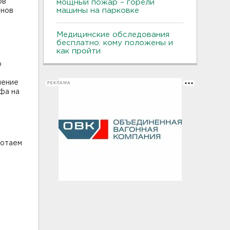
ов
мощный пожар – горели
машины на парковке
онов
Медицинские обследования
бесплатно: кому положены и
как пройти
о
ление
РЕКЛАМА
фа на
ботаем