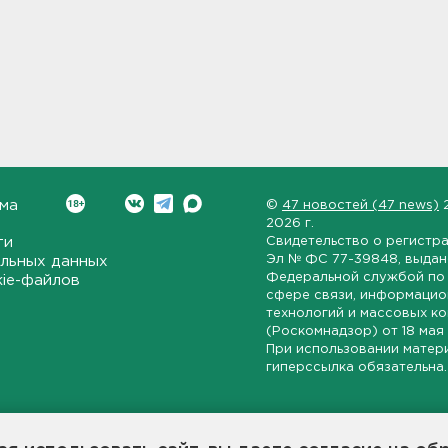
ма
©
47 новостей (47 news)
2026 г.
ти
Свидетельство о регистр
Эл № ФС 77-39848
, выда
льных данных
Федеральной службой по 
kie-файлов
сфере связи, информаци
технологий и массовых к
(Роскомнадзор) от
18 мая
При использовании матер
гиперссылка обязательна.
ет-издание, направленное на всестороннее освещение политиче
ской области, экономической и инвестиционной активности в ре