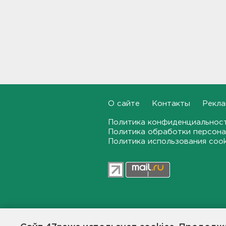
Бывшего директора Popcorn
Books приговорили к 4 годам
условно
16:16
Выходные в Ленобласти
порадуют теплом. Но
местами будет дождливо и
ветрено
О сайте
Контакты
Рекла
16:02
Политика конфиденциальнос
Политика обработки персона
В магазин — с арматурой. В
Политика использования coo
Шушарах дама добывала
товар не голыми руками
15:58
Товары Wildberries будут
храниться и на партнерских
складах
47news.ru — независимое интерн
15:43
общественной жизни в Ленинград