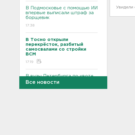
Увидели
В Подмосковье с помощью ИИ
впервые выписали штраф за
борщевик
17:38
В Тосно открыли
перекрёсток, разбитый
самосвалами со стройки
ВСМ
17:19
В вузы Петербурга по квоте
для участников СВО и их
Все новости
детей поступили 3,4 тысячи
человек
16:57
Найдено тело
девятилетнего мальчика,
пропавшего в
Новогорелово. Он утонул
16:41