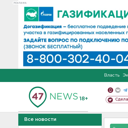
РЕКЛАМА
Власть
Э
18+
Сдела
Все новости