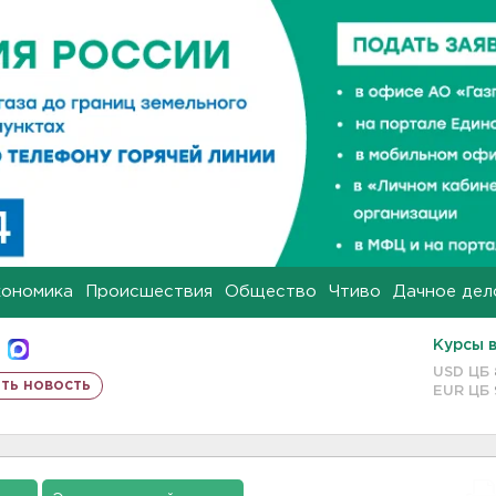
кономика
Происшествия
Общество
Чтиво
Дачное дел
Курсы 
USD ЦБ
ть новость
EUR ЦБ