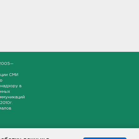
2005—
ации СМИ
но
надзору в
онных
оммуникаций
 2010г.
иалов
ской и
гионе.