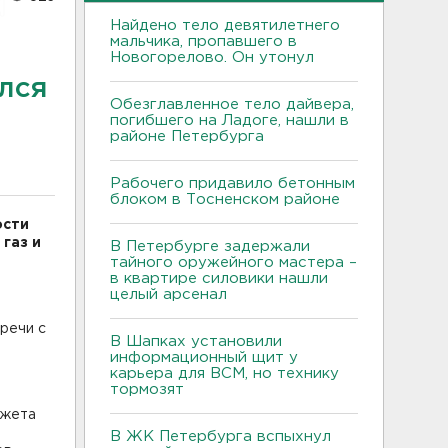
Найдено тело девятилетнего
мальчика, пропавшего в
Новогорелово. Он утонул
лся
Обезглавленное тело дайвера,
погибшего на Ладоге, нашли в
районе Петербурга
Рабочего придавило бетонным
блоком в Тосненском районе
ости
газ и
В Петербурге задержали
тайного оружейного мастера –
в квартире силовики нашли
целый арсенал
речи с
В Шапках установили
информационный щит у
карьера для ВСМ, но технику
тормозят
джета
В ЖК Петербурга вспыхнул