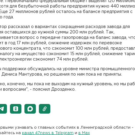
ие. Первоначально федеральный бюджет выделил 120 миллион
 хотя для безубыточной работы предприятия нужно 440 милли
Еще 27 миллионов рублей осталось на балансе предприятия с
 года.
ор рассказал о вариантах сокращения расходов завода для
я оставшихся до нужной суммы 200 млн рублей. Так,
ивается вопрос о передаче газопровода на баланс завода, чт
т в год 17 млн рублей, снижение издержек по перевозке
вого концентрата, что сэкономит 100 млн рублей, предостав
 налогу на имущество сэкономит 15 млн рублей, снижение тари
лектроэнергии сэкономит 74 млн рублей.
ы поддержки обсуждались на уровне министра промышленного
 Дениса Мантурова, но решения по ним пока не приняты.
но, конечно, мы пока не выходим на нужный уровень, но мы ра
и вопросами", - пояснил Дрозденко.
рвыми узнавать о главных событиях в Ленинградской области -
вайтесь на
канал 47news в Telegram
и
в Maх