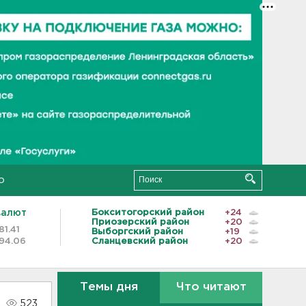
о
валют
Бокситогорский район
+24
Приозерский район
+20
81.41
Выборгский район
+19
94.06
Сланцевский район
+20
Темы дня
Что читают
523