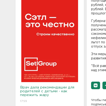
полугод
рублей,
рублей. 
прошлого
Губернат
получени
рассматр
сэкономи
нефелино
льгот по
отпуск э
Эти мер
развития
"Всё рав
над этим
Врач дала рекомендации для
родителей с детьми - как
пережить жару
Чтобы пе
17:59
подписы