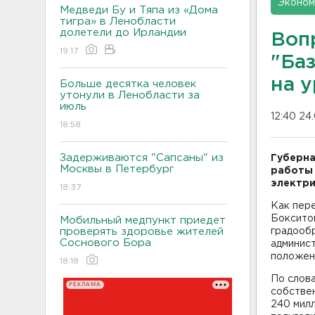
Эконом
Медведи Бу и Тяпа из «Дома
тигра» в Ленобласти
долетели до Ирландии
Воп
19:17
"Ба
на 
Больше десятка человек
утонули в Ленобласти за
июль
12:40 24
18:58
Задерживаются "Сапсаны" из
Губерна
Москвы в Петербург
работы 
электри
18:37
Как пер
Боксито
Мобильный медпункт приедет
проверять здоровье жителей
градооб
Соснового Бора
админис
положен
18:18
По слова
РЕКЛАМА
собстве
240 милл