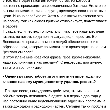
У нас есть один такой интернет-портал, на котором
постоянно происходят информационные баталии. Его кто-то,
как вы понимаете, финансирует, преследуя свои корыстные
цели. И явно перебирают. Хотя мне в какой-то степени это
на пользу, так как любая критика стимулирует, подстёгивает
в работе.
Правда, если честно, то поначалу читал все наши местные
газеты, но потом, когда понял ситуацию, - перестал. Во
Всеволожске проживает много людей обеспеченных и с
образованием, которые понимают, что происходит на нашем
"рекламном поле".
В этом плане мне нравится фраза: "Всё, кроме некролога,
надо воспринимать как рекламу". С некоторых пор именно
так это и воспринимаю.
- Оценивая свою заботу за эти почти четыре года, что
главное вашему муниципалитету удалось решить?
- Прежде всего, нам удалось добиться, что мы в полном
объёме теперь исполняем бюджет. А в первые два года у
нас постоянно было недовыполнение адресных программ, а
также доходной и расходной частей. Сегодня таких проблем