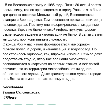
- Я во Всеволожске живу с 1985 года. Почти 30 лет. И за это
время вижу, как он превращается в город. Раньше это было
три дачных поселка: Мельничный ручей, Всеволожская
станция и Бернгардовка. Там в основном проживали питерцы
на своих дачах. Поэтому они и формировались как дачные
поселки. Здесь не было никакой инфраструктуры: дороги
узкие, водоотведения и канализации не было. В связи с этим
мы до сих пор испытываем сложности.
С конца 70-х у нас начал формироваться микрорайон
"Котово поле". И дороги, и канализация, и водопровод. Но
всё строилось однобоко, как, впрочем, и жильё. Сейчас даже
представить трудно, что у нас все наши библиотеки
располагаются в квартирах на первых этажах. А всё по той
причине, что на территории микрорайона нет ни одного
общественного здания. Даже краеведческого музея в городе
нет. Вот за это мне - по-настоящему стыдно.
Беседовала
Тамара Сапожникова,
47News