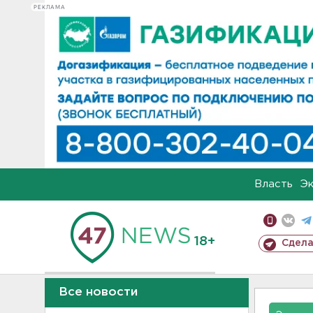
РЕКЛАМА
Власть
Э
18+
Сдела
Все новости