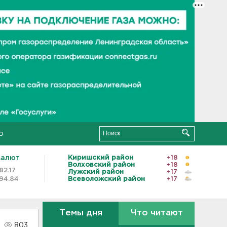
о
валют
Киришский район
+18
Волховский район
+18
82.17
Лужский район
+17
94.84
Всеволожский район
+17
Темы дня
Что читают
803