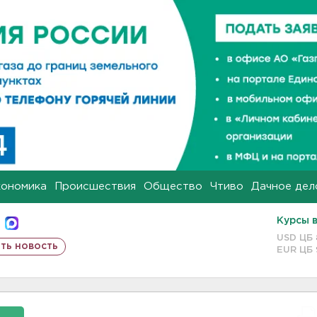
кономика
Происшествия
Общество
Чтиво
Дачное дел
Курсы 
USD ЦБ
ть новость
EUR ЦБ