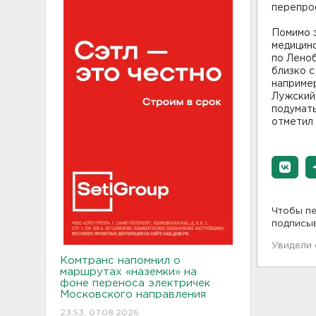
перепро
Помимо э
медицинс
по Леноб
близко с
например
Лужский
подумать
отметил 
Чтобы пе
подписы
Увидели
Комтранс напомнил о
маршрутах «наземки» на
фоне переноса электричек
Московского направления
23:53, 07.08.2026