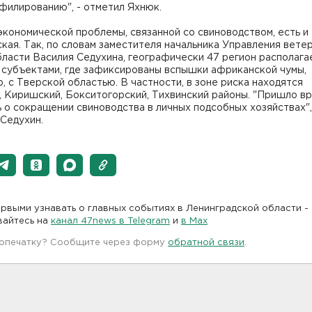
филированию", - отметил Яхнюк.
кономической проблемы, связанной со свиноводством, есть и
кая. Так, по словам заместителя начальника Управления вете
ласти Василия Седухина, географически 47 регион располага
 субъектами, где зафиксированы вспышки африканской чумы,
, c Тверской областью. В частности, в зоне риска находятся
, Киришский, Бокситогорский, Тихвинский районы. "Пришло в
 о сокращении свиноводства в личных подсобных хозяйствах",
Седухин.
рвыми узнавать о главных событиях в Ленинградской области -
вайтесь на
канал 47news в Telegram
и
в Maх
 опечатку? Сообщите через форму
обратной связи
.