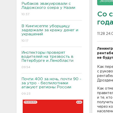
Эконом
Рыбаков эвакуировали с
Ладожского озера у Назии
Со 
10:37
год
В Кингисеппе уборщицу
задержали за кражу денег и
11:28 24.
украшений
10:17
Ленингр
Инспекторы проверят
рентабе
водителей на трезвость в
не буду
Петербурге и Ленобласти
Как пер
09:54
с руково
рентабе
Почти 400 за ночь, почти 90 -
Дрозденк
за утро - беспилотники
атакуют регионы России
Как отме
правите
09:23
и те, кт
получит
РЕКЛАМА
через ко
населени