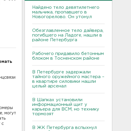
Найдено тело девятилетнего
мальчика, пропавшего в
Новогорелово. Он утонул
Обезглавленное тело дайвера,
погибшего на Ладоге, нашли в
районе Петербурга
Рабочего придавило бетонным
блоком в Тосненском районе
омать
В Петербурге задержали
тайного оружейного мастера –
нцсвязи
в квартире силовики нашли
целый арсенал
В Шапках установили
информационный щит у
ермеры
карьера для ВСМ, но технику
е, могут
тормозят
ать
 с
В ЖК Петербурга вспыхнул