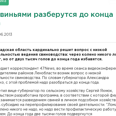
ика
свиньями разберутся до конца
а
06.2013
адская область кардинально решит вопрос с низкой
льностью ведения свиноводства: через колено никого л
т, но от двух тысяч голов до конца года избавятся.
едает корреспондент 47News, во время сеанса видеоконфере
дителями районов Ленобласти возник вопрос о низкой
льности свиноводства. По словам губернатора Александра
о, с этой проблемой надо разобраться до конца года.
тил вице-губернатор по сельскому хозяйству Сергей Яхнюк,
льством разработана программа, в соответствии с которой ф
о занимается разведением свиней в личном подсобном хозяйств
ь субсидию на перепрофилирование своей деятельности. "Лом
лено никого не надо, но надо вести профилактическую работу
ем. До конца года две тысячи голов подвергнутся