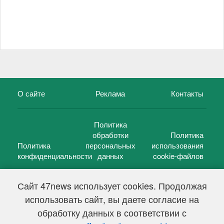
О сайте
Реклама
Контакты
Политика
обработки
Политика
Политика
персональных
использования
конфиденциальности
данных
cookie-файлов
Сайт 47news использует cookies. Продолжая
использовать сайт, вы даете согласие на
©
47 новостей (47 news)
2005 — 2026 г.
обработку данных в соответствии с
Свидетельство о регистрации СМИ Эл № ФС 77-39848, выдано
Федеральной службой по надзору в сфере связи,