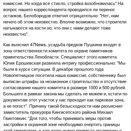
комиссия. Но когда все стихло, стройка возобновилась" На
вопрос нашего корреспондента проводился ли перенос
останков, Белобородов ответил отрицательно: "Нет, нам
ничего об этом неизвестно. Вполне возможно, что строители
натыкаются на кости но, что они с ними делают тоже
неизвестно".
Как выяснил 47News, усадьба предков Пушкина входит в
зону ответственности комитета по охране памятников
правительства Ленобласти. Специалист этого комитета
Юлия Ерошевская развеяла интригу профессионально: "Мы
были в курсе ситуации. В декабре прошлого года
Новопятницкое посетила наша комиссия, собственнику был
выписан штрафы за незаконное строительство и отсутствие
согласования нашего комитета в размере 1000 и 500 рублей.
Большего в рамках закона мы сделать не можем и, кстати по
документам этот участок у нас проходит как парковая зона,
а не погост". Причину такой безысходности нам разъяснил
заместитель прокурора Кингисепского района Михаил
Гвинтовкин: "Для того, чтобы принимать меры против
застройки в охранной зоне необходимо очертить границы
этой территории, а для этого нужно провести экспертизу о