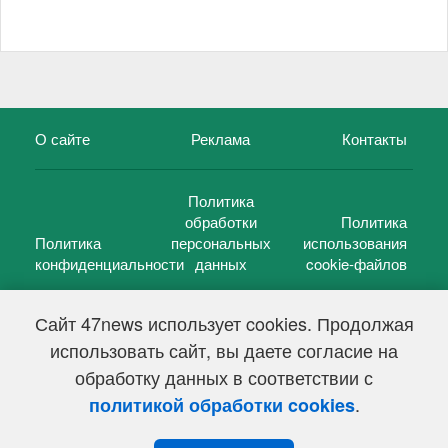
О сайте
Реклама
Контакты
Политика
обработки
Политика
Политика
персональных
использования
конфиденциальности
данных
cookie-файлов
Сайт 47news использует cookies. Продолжая
использовать сайт, вы даете согласие на
©
47 новостей (47 news)
2005 — 2026 г.
обработку данных в соответствии с
Свидетельство о регистрации СМИ Эл № ФС 77-39848, выдано
Федеральной службой по надзору в сфере связи,
.
политикой обработки cookies
информационных технологий и массовых коммуникаций
(Роскомнадзор) от 18 мая 2010г.