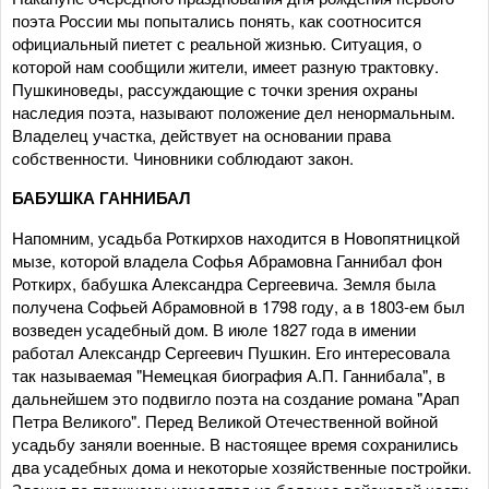
поэта России мы попытались понять, как соотносится
официальный пиетет с реальной жизнью. Ситуация, о
которой нам сообщили жители, имеет разную трактовку.
Пушкиноведы, рассуждающие с точки зрения охраны
наследия поэта, называют положение дел ненормальным.
Владелец участка, действует на основании права
собственности. Чиновники соблюдают закон.
БАБУШКА ГАННИБАЛ
Напомним, усадьба Роткирхов находится в Новопятницкой
мызе, которой владела Софья Абрамовна Ганнибал фон
Роткирх, бабушка Александра Сергеевича. Земля была
получена Софьей Абрамовной в 1798 году, а в 1803-ем был
возведен усадебный дом. В июле 1827 года в имении
работал Александр Сергеевич Пушкин. Его интересовала
так называемая "Немецкая биография А.П. Ганнибала", в
дальнейшем это подвигло поэта на создание романа "Арап
Петра Великого". Перед Великой Отечественной войной
усадьбу заняли военные. В настоящее время сохранились
два усадебных дома и некоторые хозяйственные постройки.