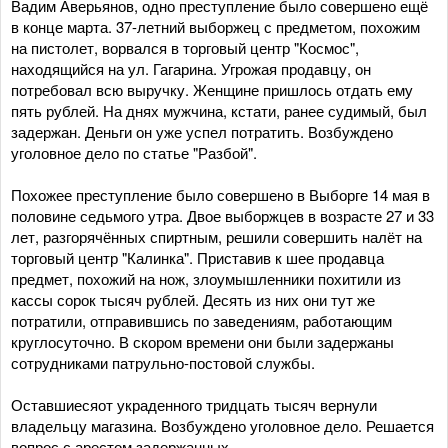
Вадим Аверьянов, одно преступление было совершено ещё
в конце марта. 37-летний выборжец с предметом, похожим
на пистолет, ворвался в торговый центр "Космос",
находящийся на ул. Гагарина. Угрожая продавцу, он
потребовал всю выручку. Женщине пришлось отдать ему
пять рублей. На днях мужчина, кстати, ранее судимый, был
задержан. Деньги он уже успел потратить. Возбуждено
уголовное дело по статье "Разбой".
Похожее преступление было совершено в Выборге 14 мая в
половине седьмого утра. Двое выборжцев в возрасте 27 и 33
лет, разгорячённых спиртным, решили совершить налёт на
торговый центр "Калинка". Приставив к шее продавца
предмет, похожий на нож, злоумышленники похитили из
кассы сорок тысяч рублей. Десять из них они тут же
потратили, отправившись по заведениям, работающим
круглосуточно. В скором времени они были задержаны
сотрудниками патрульно-постовой службы.
Оставшиесяот украденного тридцать тысяч вернули
владельцу магазина. Возбуждено уголовное дело. Решается
вопрос с арестом задержанных.