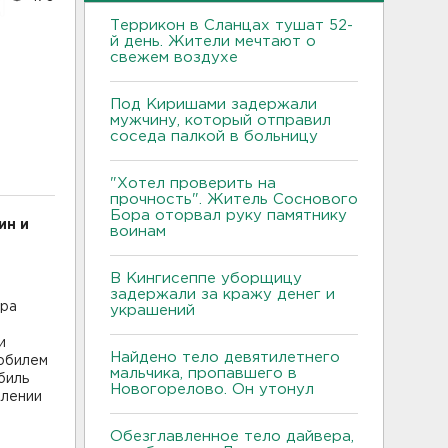
Террикон в Сланцах тушат 52-
й день. Жители мечтают о
свежем воздухе
Под Киришами задержали
мужчину, который отправил
соседа палкой в больницу
"Хотел проверить на
прочность". Житель Соснового
Бора оторвал руку памятнику
ин и
воинам
В Кингисеппе уборщицу
задержали за кражу денег и
ера
украшений
и
Найдено тело девятилетнего
мобилем
мальчика, пропавшего в
биль
Новогорелово. Он утонул
влении
Обезглавленное тело дайвера,