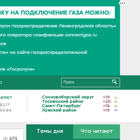
о
валют
Сосновоборский округ
+19
Тосненский район
+20
82.17
Санкт-Петербург
+18
94.84
Лужский район
+19
Темы дня
Что читают
479