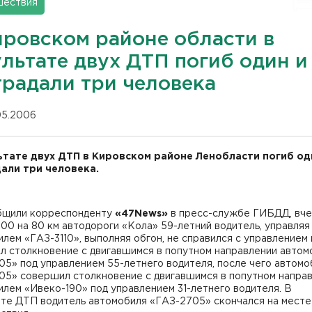
шествия
ировском районе области в
ультате двух ДТП погиб один и
традали три человека
.05.2006
ьтате двух ДТП в Кировском районе Ленобласти погиб од
али три человека.
бщили корреспонденту
«47News»
в пресс-службе ГИБДД, вч
:00 на 80 км автодороги «Кола» 59-летний водитель, управляя
лем «ГАЗ-3110», выполняя обгон, не справился с управлением 
л столкновение с двигавшимся в попутном направлении авто
5» под управлением 55-летнего водителя, после чего автомо
05» совершил столкновение с двигавшимся в попутном напра
лем «Ивеко-190» под управлением 31-летнего водителя. В
ате ДТП водитель автомобиля «ГАЗ-2705» скончался на месте