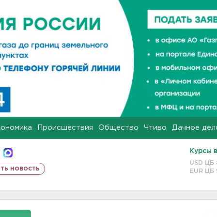
кономика
Происшествия
Общество
Чтиво
Дачное дел
Курсы 
USD ЦБ
ть новость
EUR ЦБ