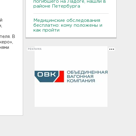
погибшего на Ладоге, нашли в
районе Петербурга
ий
Медицинские обследования
бесплатно: кому положены и
,
как пройти
теля. В
жеро»,
нями
РЕКЛАМА