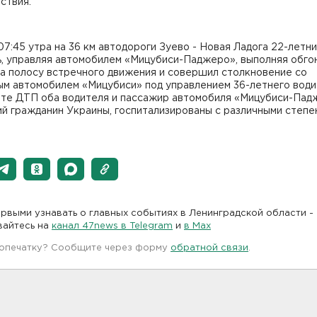
ствия.
 07:45 утра на 36 км автодороги Зуево - Новая Ладога 22-летн
, управляя автомобилем «Мицубиси-Паджеро», выполняя обгон
на полосу встречного движения и совершил столкновение со
ым автомобилем «Мицубиси» под управлением 36-летнего води
ате ДТП оба водителя и пассажир автомобиля «Мицубиси-Пад
й гражданин Украины, госпитализированы с различными степе
.
рвыми узнавать о главных событиях в Ленинградской области -
вайтесь на
канал 47news в Telegram
и
в Maх
 опечатку? Сообщите через форму
обратной связи
.