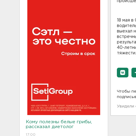
происше
18 мая в
водитель
выехал 
встречн
результ
40-летни
тяжести
Чтобы пе
подписы
Увидели
Кому полезны белые грибы,
рассказал диетолог
17:00