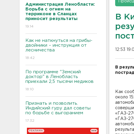
Проис
Администрация Ленобласти:
Борьба с огнем на
терриконе в Сланцах
В К
приносит результаты
рез
19:14
пос
Как не наткнуться на грибы-
двойники – инструкция от
12:53 19
лесничества
18:42
В резул
По программе "Земский
пострад
доктор" в Ленобласть
приехали 2,5 тысячи медиков
18:10
Как соо
около 15
автомоби
Признать и позволить.
Индийский гуру дал советы
соверши
по борьбе с выгоранием
«ГАЗ-270
«ГАЗ-27
17:32
автомоби
результ
РЕКЛАМА