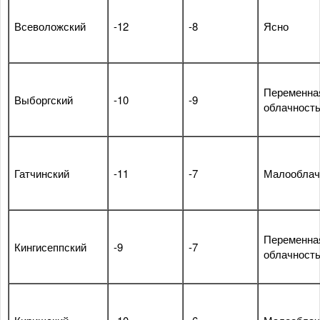
Всеволожский
-12
-8
Ясно
Переменна
Выборгский
-10
-9
облачност
Гатчинский
-11
-7
Малооблач
Переменна
Кингисеппский
-9
-7
облачност