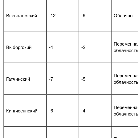
Всеволожский
-12
-9
Облачно
Переменна
Выборгский
-4
-2
облачност
Переменна
Гатчинский
-7
-5
облачност
Переменна
Кингисеппский
-6
-4
облачност