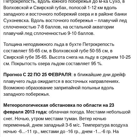
Петрокрепость, вдоль южного побережья до м-ка Сухо, в
Волховской и Свирской губах, полосой 1-12 км вдоль
западного и восточного побережий озера и в районе банки
Сухоневска. Вдоль восточного побережья – плавучий лед
сплоченностью 7-8 баллов, на остальной акватории
плавучий лед сплоченностью 9-10 баллов.
Толщина неподвижного льда в бухте Петрокрепость
составляет 55-65 см, в Волховской губе 50-55 см, в
Свирской губе 35-65. Высота снега на льду в среднем 10-25
см. Покрытость озера льдом составляет 95 %.
Прогноз С 22 ПО 25 ФЕВРАЛЯ
: в ближайшие дни дрейф
плавучего льда ожидается в восточных направлениях.
Возможно образование заприпайной полыньи вдоль
западного побережья.
Метеорологическая обстановка по области на 23
февраля 2013 года:
облачная погода. Местами небольшой
снег. Ночью, утром местами туман. Ветер ночью
переменный, днем западный 3-6 м/с. Температура воздуха
ночью -6...-11 гр., местами до -16 гр., днем -1...-6 гр. На