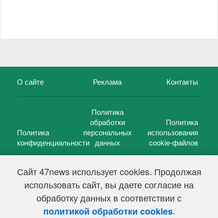
О сайте
Реклама
Контакты
Политика
обработки
Политика
Политика
персональных
использования
конфиденциальности
данных
cookie-файлов
Сайт 47news использует cookies. Продолжая
использовать сайт, вы даете согласие на
©
47 новостей (47 news)
2005 — 2026 г.
обработку данных в соответствии с
Свидетельство о регистрации СМИ Эл № ФС 77-39848, выдано
Федеральной службой по надзору в сфере связи,
.
политикой обработки cookies
информационных технологий и массовых коммуникаций