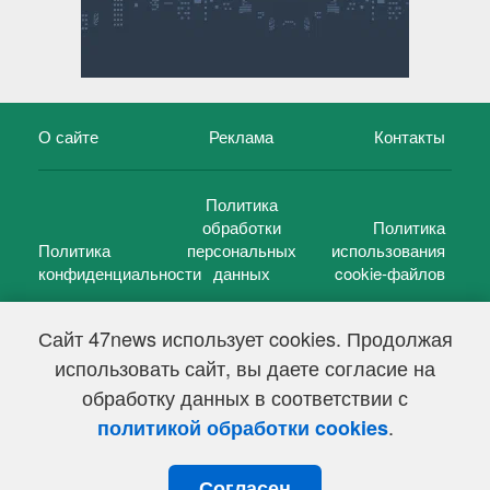
О сайте
Реклама
Контакты
Политика
обработки
Политика
Политика
персональных
использования
конфиденциальности
данных
cookie-файлов
Сайт 47news использует cookies. Продолжая
использовать сайт, вы даете согласие на
©
47 новостей (47 news)
2005 — 2026 г.
обработку данных в соответствии с
Свидетельство о регистрации СМИ Эл № ФС 77-39848, выдано
Федеральной службой по надзору в сфере связи,
.
политикой обработки cookies
информационных технологий и массовых коммуникаций
(Роскомнадзор) от 18 мая 2010г.
Согласен