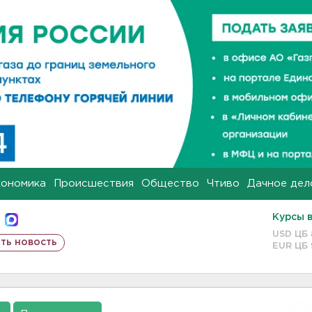
кономика
Происшествия
Общество
Чтиво
Дачное дел
Курсы 
USD ЦБ
ть новость
EUR ЦБ