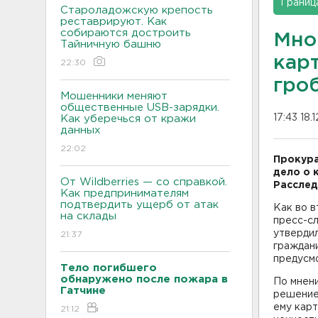
Границ
Староладожскую крепость
реставрируют. Как
собираются достроить
Мно
Тайничную башню
кар
22:30
гро
Мошенники меняют
общественные USB-зарядки.
17:43 18.
Как уберечься от кражи
данных
22:02
Прокура
дело о 
От Wildberries — со справкой.
Расслед
Как предпринимателям
подтвердить ущерб от атак
Как во в
на склады
пресс-с
утверди
21:37
граждани
предусмо
Тело погибшего
обнаружено после пожара в
По мнени
Гатчине
решение
ему карт
21:12