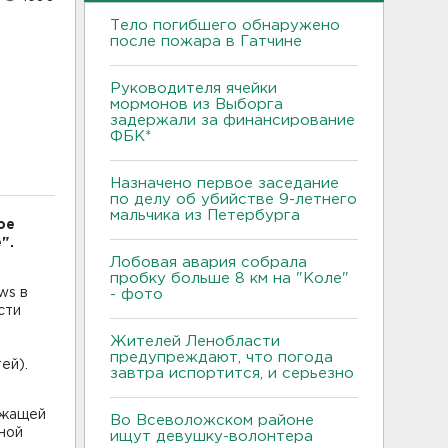
Тело погибшего обнаружено
после пожара в Гатчине
Руководителя ячейки
мормонов из Выборга
задержали за финансирование
ФБК*
Назначено первое заседание
по делу об убийстве 9-летнего
мальчика из Петербурга
ое
".
Лобовая авария собрала
пробку больше 8 км на "Коле"
ws в
- фото
сти
Жителей Ленобласти
предупреждают, что погода
ей).
завтра испортится, и серьезно
л
ежащей
Во Всеволожском районе
ной
ищут девушку-волонтера