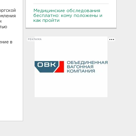
оргской
Медицинские обследования
бесплатно: кому положены и
рмления
как пройти
и
стью
РЕКЛАМА
ение в