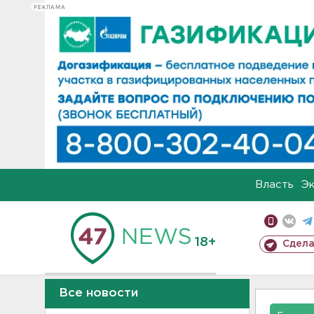
РЕКЛАМА
Власть
Э
18+
Сдела
Все новости