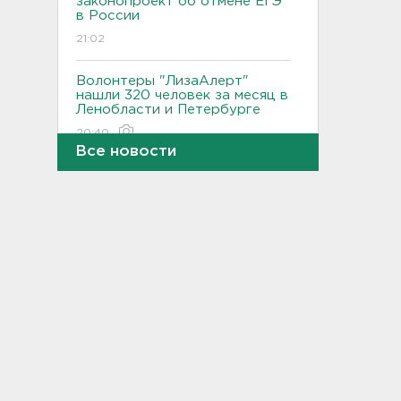
законопроект об отмене ЕГЭ
в России
21:02
Волонтеры "ЛизаАлерт"
нашли 320 человек за месяц в
Ленобласти и Петербурге
20:40
Все новости
Стало известно, во сколько
обойдется собрать ребенка в
школу на ресейле
20:18
В Ленобласти обнаружили
могильник эпохи неолита
19:55
"Духота, комары, слепни". В
Ленобласти с трудом, но
находят грибы и ягоды в лесу
19:36