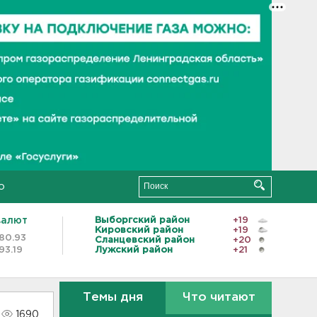
о
валют
Выборгский район
+19
Кировский район
+19
80.93
Сланцевский район
+20
93.19
Лужский район
+21
Темы дня
Что читают
1690