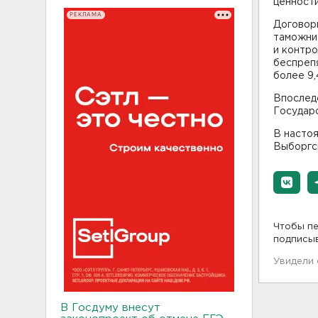
ценност
РЕКЛАМА
Договор
таможни
и контро
беспреп
более 9,
Впоследс
Государс
В насто
Выборгск
Чтобы пе
подписы
Увидели
В Госдуму внесут