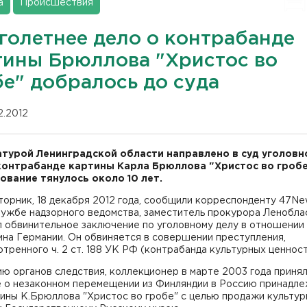
а
Происшествия
голетнее дело о контрабанде
тины Брюллова "Христос во
бе" добралось до суда
12.2012
турой Ленинградской области направлено в суд уголовн
контрабанде картины Карла Брюллова "Христос во гробе
ование тянулось около 10 лет.
торник, 18 декабря 2012 года, сообщили корреспонденту 47Ne
лужбе надзорного ведомства, заместитель прокурора Ленобла
л обвинительное заключение по уголовному делу в отношении
на Германии. Он обвиняется в совершении преступления,
тренного ч. 2 ст. 188 УК РФ (контрабанда культурных ценност
ю органов следствия, коллекционер в марте 2003 года приня
 о незаконном перемещении из Финляндии в Россию принадл
ины К.Брюллова "Христос во гробе" с целью продажи культур