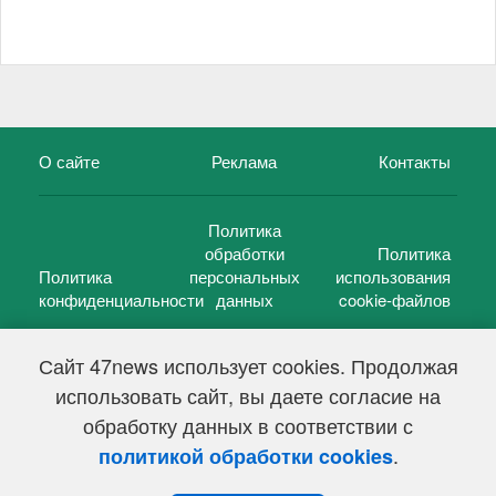
О сайте
Реклама
Контакты
Политика
обработки
Политика
Политика
персональных
использования
конфиденциальности
данных
cookie-файлов
Сайт 47news использует cookies. Продолжая
использовать сайт, вы даете согласие на
©
47 новостей (47 news)
2005 — 2026 г.
обработку данных в соответствии с
Свидетельство о регистрации СМИ Эл № ФС 77-39848, выдано
Федеральной службой по надзору в сфере связи,
.
политикой обработки cookies
информационных технологий и массовых коммуникаций
(Роскомнадзор) от 18 мая 2010г.