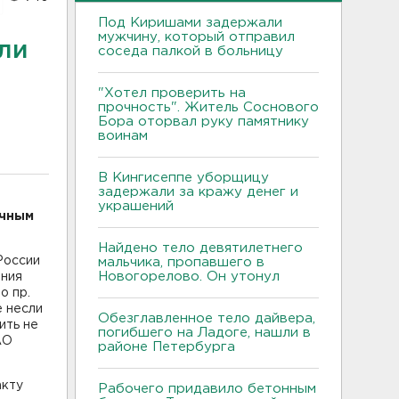
Под Киришами задержали
мужчину, который отправил
али
соседа палкой в больницу
"Хотел проверить на
прочность". Житель Соснового
Бора оторвал руку памятнику
воинам
В Кингисеппе уборщицу
задержали за кражу денег и
украшений
ичным
Найдено тело девятилетнего
России
мальчика, пропавшего в
Новогорелово. Он утонул
ания
о пр.
е несли
Обезглавленное тело дайвера,
ить не
погибшего на Ладоге, нашли в
АО
районе Петербурга
акту
Рабочего придавило бетонным