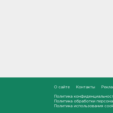
бригаду скорой помощи.
Агрессор задержан
11:04
Рыбаков эвакуировали с
Ладожского озера у Назии
10:37
В Кингисеппе уборщицу
задержали за кражу денег и
украшений
10:17
Инспекторы проверят
водителей на трезвость в
Петербурге и Ленобласти
09:54
О сайте
Контакты
Рекла
Политика конфиденциальнос
Почти 400 за ночь, почти 90 -
Политика обработки персона
за утро - беспилотники
Политика использования coo
атакуют регионы России
09:23