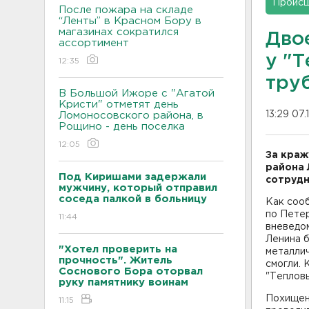
Проис
После пожара на складе
“Ленты” в Красном Бору в
магазинах сократился
Дво
ассортимент
у "
12:35
тру
В Большой Ижоре с "Агатой
Кристи" отметят день
13:29 07.
Ломоносовского района, в
Рощино - день поселка
12:05
За краж
района 
Под Киришами задержали
сотрудн
мужчину, который отправил
соседа палкой в больницу
Как соо
по Петер
11:44
вневедом
Ленина б
"Хотел проверить на
металлич
прочность". Житель
смогли. 
Соснового Бора оторвал
"Тепловы
руку памятнику воинам
Похищен
11:15