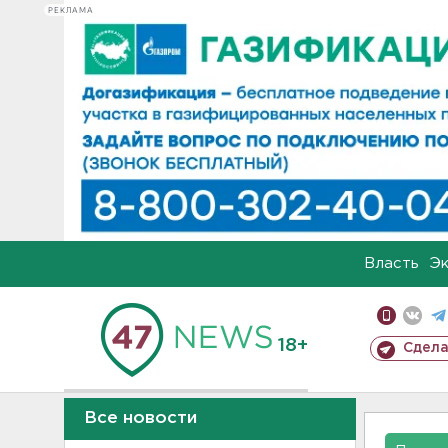
РЕКЛАМА
Власть
Э
18+
Сдела
Все новости