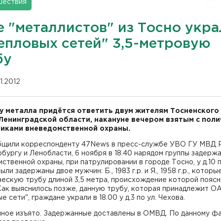
шествия
е "металлистов" из Тосно укр
Тепловых сетей" 3,5-метровую
бу
11.2012
у металла придётся ответить двум жителям Тосненского
Ленинградской области, накануне вечером взятым с пол
иками вневедомственной охраны.
бщили корреспонденту 47News в пресс-службе УВО ГУ МВД 
бургу и Ленобласти, 6 ноября в 18.40 нарядом группы задерж
ственной охраны, при патрулировании в городе Тосно, у д.10 п
ыли задержаны двое мужчин: Б., 1983 г.р. и Я., 1958 г.р., которы
ескую трубу длиной 3,5 метра, происхождение которой поясн
Как выяснилось позже, данную трубу, которая принадлежит О
е сети", граждане украли в 18.00 у д.3 по ул. Чехова.
ное изъято. Задержанные доставлены в ОМВД. По данному ф