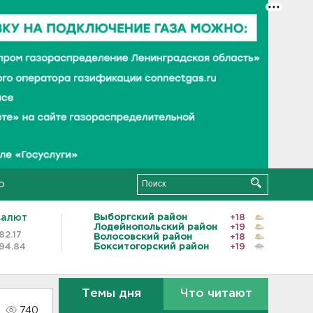
о
валют
Выборгский район
+18
Лодейнопольский район
+19
82.17
Волосовский район
+18
94.84
Бокситогорский район
+19
Темы дня
Что читают
740