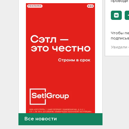
проводи
РЕКЛАМА
Чтобы пе
подписы
Увидели
Все новости
В Красном Селе избили