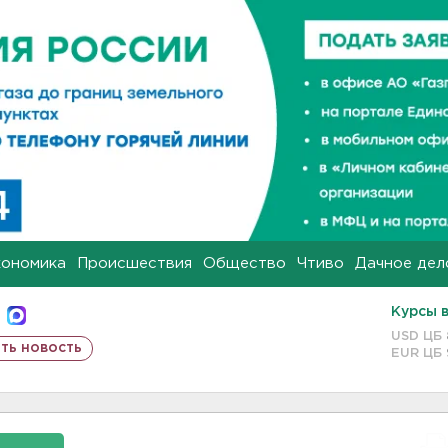
кономика
Происшествия
Общество
Чтиво
Дачное дел
Курсы 
USD ЦБ
ть новость
EUR ЦБ