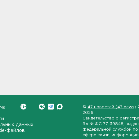
ма
©
47 новостей (47 news)
2026 г.
ти
Свидетельство о регистр
Эл № ФС 77-39848
, выда
льных данных
Федеральной службой по 
kie-файлов
сфере связи, информаци