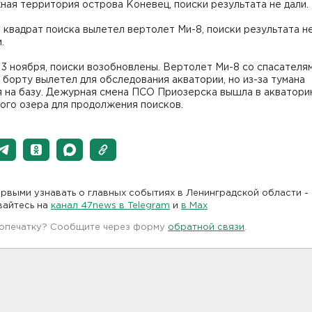
ая территория острова Коневец, поиски результата не дали.
в квадрат поиска вылетел вертолет Ми-8, поиски результата н
.
 3 ноября, поиски возобновлены. Вертолет Ми-8 со спасателя
борту вылетел для обследования акватории, но из-за тумана
я на базу. Дежурная смена ПСО Приозерска вышла в акватор
ого озера для продолжения поисков.
рвыми узнавать о главных событиях в Ленинградской области -
вайтесь на
канал 47news в Telegram
и
в Maх
 опечатку? Сообщите через форму
обратной связи
.