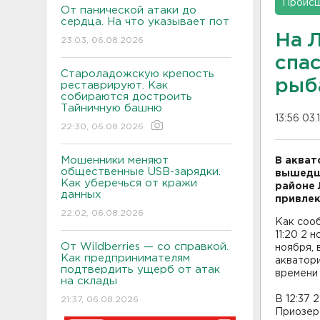
Проис
От панической атаки до
сердца. На что указывает пот
На 
23:03, 06.08.2026
спа
Староладожскую крепость
рыб
реставрируют. Как
собираются достроить
Тайничную башню
13:56 03.
22:30, 06.08.2026
Мошенники меняют
В акват
общественные USB-зарядки.
вышедши
Как уберечься от кражи
районе 
данных
привлек
22:02, 06.08.2026
Как соо
11:20 2 
От Wildberries — со справкой.
ноября, 
Как предпринимателям
акватор
подтвердить ущерб от атак
времени 
на склады
В 12:37 
21:37, 06.08.2026
Приозер