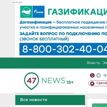
РЕКЛАМА
Власть
Э
18+
Сдела
Все новости