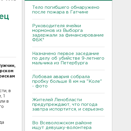
Тело погибшего обнаружено
после пожара в Гатчине
ец
Руководителя ячейки
мормонов из Выборга
задержали за финансирование
ФБК*
Назначено первое заседание
по делу об убийстве 9-летнего
мальчика из Петербурга
Мужчин,
ерском
оискам
Лобовая авария собрала
пробку больше 8 км на "Коле"
- фото
ти, в
, 1
Жителей Ленобласти
ли в
предупреждают, что погода
го
завтра испортится, и серьезно
да
Во Всеволожском районе
ищут девушку-волонтера