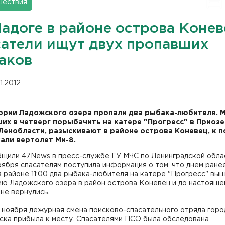
шествия
Ладоге в районе острова Конев
сатели ищут двух пропавших
аков
11.2012
ории Ладожского озера пропали два рыбака-любителя. 
х в четверг порыбачить на катере "Прогресс" в Приоз
Ленобласти, разыскивают в районе острова Коневец, к п
али вертолет Ми-8.
бщили 47News в пресс-службе ГУ МЧС по Ленинградской облас
ноября спасателям поступила информация о том, что днем ранее
в районе 11:00 два рыбака-любителя на катере "Прогресс" выш
ию Ладожского озера в район острова Коневец и до настояще
не вернулись.
2 ноября дежурная смена поисково-спасательного отряда горо
ска прибыла к месту. Спасателями ПСО была обследована