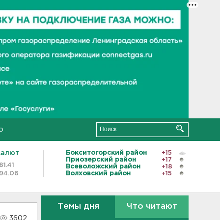
о
валют
Бокситогорский район
+15
Приозерский район
+17
81.41
Всеволожский район
+18
94.06
Волховский район
+15
Темы дня
Что читают
3602