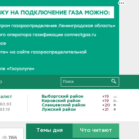
о
валют
Выборгский район
+19
Кировский район
+19
80.93
Сланцевский район
+20
93.19
Лужский район
+21
Темы дня
Что читают
1166