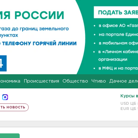
кономика
Происшествия
Общество
Чтиво
Дачное дел
Курсы 
USD ЦБ
ть новость
EUR ЦБ