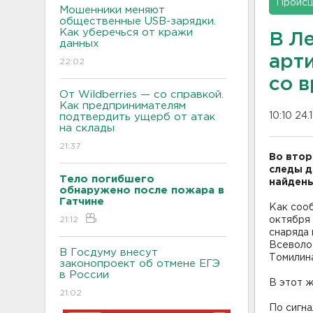
Проис
Мошенники меняют
общественные USB-зарядки.
Как уберечься от кражи
В Л
данных
арт
22:02
со 
От Wildberries — со справкой.
Как предпринимателям
10:10 24.
подтвердить ущерб от атак
на склады
21:37
Во втор
следы д
Тело погибшего
найдены
обнаружено после пожара в
Гатчине
Как соо
21:12
октября
снаряда
Всеволож
В Госдуму внесут
Томилина
законопроект об отмене ЕГЭ
в России
В этот ж
21:02
По сигн