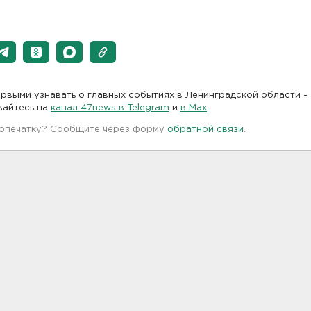
рвыми узнавать о главных событиях в Ленинградской области -
вайтесь на
канал 47news в Telegram
и
в Maх
 опечатку? Сообщите через форму
обратной связи
.