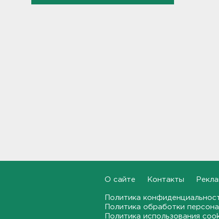
Ленобласти и Петербурге
20:40
Стало известно, во сколько
обойдется собрать ребенка в
школу на ресейле
20:18
В Ленобласти обнаружили
могильник эпохи неолита
19:55
"Духота, комары, слепни". В
Ленобласти с трудом, но
находят грибы и ягоды в лесу
19:36
О сайте
Контакты
Рекла
Ученые пришли к выводу, что
дача или проживание рядом с
Политика конфиденциальнос
парком спасает от этой
болезни
Политика обработки персона
Политика использования coo
19:07