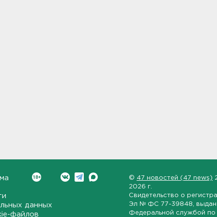
ма
©
47 новостей (47 news)
2026 г.
ти
Свидетельство о регистр
Эл № ФС 77-39848
, выда
льных данных
Федеральной службой по 
kie-файлов