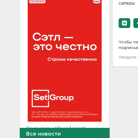
РЕКЛАМА
саперы.
Чтобы пе
подписы
Увидели
Волонтеры "ЛизаАлерт"
нашли 320 человек за месяц в
Все новости