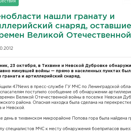
шествия
енобласти нашли гранату и
иллерийский снаряд, оставши
времен Великой Отечественно
10.2012
ник, 23 октября, в Тихвине и Невской Дубровке обнаруж
авно минувшей войны — прямо в населенных пунктах был
 граната и артиллерийский снаряд.
бщили 47News в пресс-службе ГУ МЧС по Ленинградской облас
 спасателям поступило сообщение об обнаружении артиллери
 времен Великой Отечественной войны в поселке Невская Ду
ского района. Опасная находка была сделана на перекрестке
 и Невской.
е день в тихвинском микрорайоне Попова гора была найдена г
алу специалистов МЧС к месту обнаружения боеприпасов вые