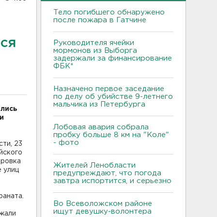
Тело погибшего обнаружено
после пожара в Гатчине
еся
Руководителя ячейки
мормонов из Выборга
й
задержали за финансирование
ФБК*
Назначено первое заседание
по делу об убийстве 9-летнего
мальчика из Петербурга
ились
и
Лобовая авария собрала
пробку больше 8 км на "Коле"
- фото
ти, 23
йского
бровка
Жителей Ленобласти
 улиц
предупреждают, что погода
завтра испортится, и серьезно
раната.
Во Всеволожском районе
ищут девушку-волонтера
зжали