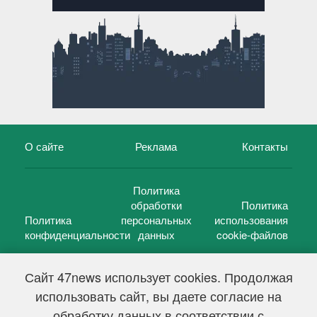
О сайте
Реклама
Контакты
Политика
обработки
Политика
Политика
персональных
использования
конфиденциальности
данных
cookie-файлов
Сайт 47news использует cookies. Продолжая
использовать сайт, вы даете согласие на
©
47 новостей (47 news)
2005 — 2026 г.
обработку данных в соответствии с
Свидетельство о регистрации СМИ Эл № ФС 77-39848, выдано