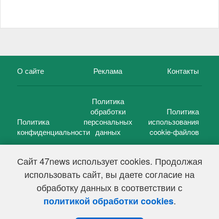
О сайте
Реклама
Контакты
Политика
обработки
Политика
Политика
персональных
использования
конфиденциальности
данных
cookie-файлов
Сайт 47news использует cookies. Продолжая
использовать сайт, вы даете согласие на
©
47 новостей (47 news)
2005 — 2026 г.
обработку данных в соответствии с
Свидетельство о регистрации СМИ Эл № ФС 77-39848, выдано
Федеральной службой по надзору в сфере связи,
.
политикой обработки cookies
информационных технологий и массовых коммуникаций
(Роскомнадзор) от 18 мая 2010г.