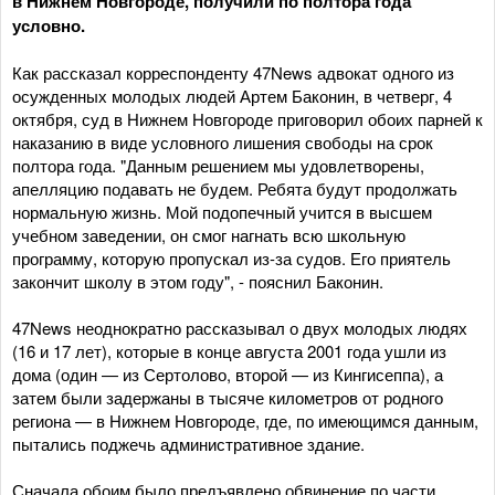
в Нижнем Новгороде, получили по полтора года
условно.
Как рассказал корреспонденту 47News адвокат одного из
осужденных молодых людей Артем Баконин, в четверг, 4
октября, суд в Нижнем Новгороде приговорил обоих парней к
наказанию в виде условного лишения свободы на срок
полтора года. "Данным решением мы удовлетворены,
апелляцию подавать не будем. Ребята будут продолжать
нормальную жизнь. Мой подопечный учится в высшем
учебном заведении, он смог нагнать всю школьную
программу, которую пропускал из-за судов. Его приятель
закончит школу в этом году", - пояснил Баконин.
47News неоднократно рассказывал о двух молодых людях
(16 и 17 лет), которые в конце августа 2001 года ушли из
дома (один — из Сертолово, второй — из Кингисеппа), а
затем были задержаны в тысяче километров от родного
региона — в Нижнем Новгороде, где, по имеющимся данным,
пытались поджечь административное здание.
Сначала обоим было предъявлено обвинение по части