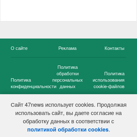
О сайте
Реклама
Контакты
Политика
обработки
Политика
Политика
персональных
использования
конфиденциальности
данных
cookie-файлов
Сайт 47news использует cookies. Продолжая
использовать сайт, вы даете согласие на
©
47 новостей (47 news)
2005 — 2026 г.
обработку данных в соответствии с
Свидетельство о регистрации СМИ Эл № ФС 77-39848, выдано
Федеральной службой по надзору в сфере связи,
.
политикой обработки cookies
информационных технологий и массовых коммуникаций