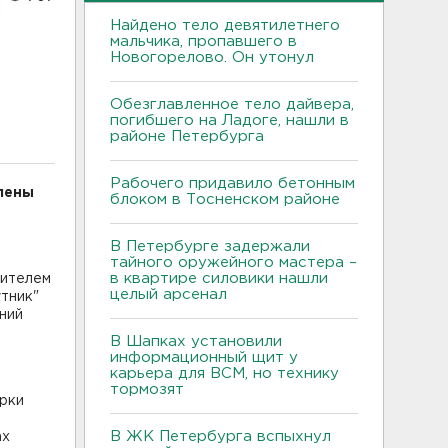
Найдено тело девятилетнего
мальчика, пропавшего в
Новогорелово. Он утонул
Обезглавленное тело дайвера,
погибшего на Ладоге, нашли в
районе Петербурга
Рабочего придавило бетонным
лены
блоком в Тосненском районе
В Петербурге задержали
тайного оружейного мастера –
в квартире силовики нашли
вителем
целый арсенал
тник"
ний
В Шапках установили
информационный щит у
карьера для ВСМ, но технику
тормозят
рки
В ЖК Петербурга вспыхнул
ах