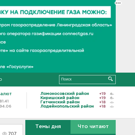
о
валют
Ломоносовский район
+19
Киришский район
+19
81.41
Гатчинский район
+18
94.06
Лодейнопольский район
+18
Темы дня
Что читают
707