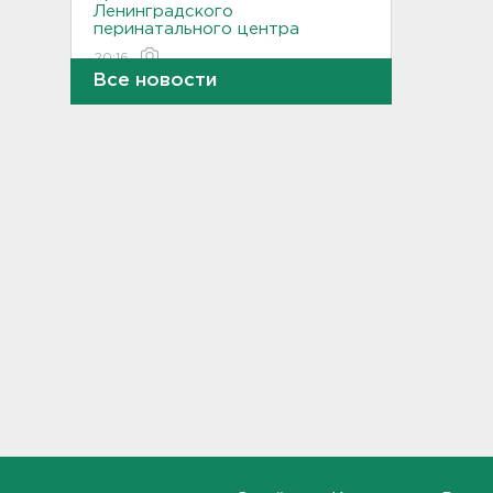
Ленинградского
перинатального центра
20:16
Все новости
Больше часа.
Задерживаются электрички
между Петербургом и
Ленобластью
19:57
В Гатчине два
спецтранспорта не поделили
дорогу
19:36
Медведи Бу и Тяпа из «Дома
тигра» в Ленобласти
долетели до Ирландии
19:17
Больше десятка человек
утонули в Ленобласти за