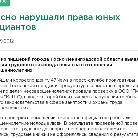
тво
осно нарушали права юных
циантов
09.2012
 из пиццерий города Тосно Ленинградской области выяв
ия трудового законодательства в отношении
ршеннолетних.
бщили корреспонденту 47News в пресс-службе прокуратуры
сти, Тосненская городская прокуратура совместно с предста
и по делам несовершеннолетних провела проверку в ООО "Пу
я "Baffo"), в ходе которой были выявлены нарушения требова
о законодательства в сфере занятости и охраны труда
шеннолетних.
нт проверки в помещении в качестве официантов работали
шеннолетние молодые люди. В результате проведённой прове
лено, что трудовые договоры с несовершеннолетними не
ись, трудовые книжки не оформлялись, сведения о результат