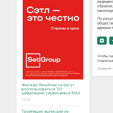
медицин
образом
законод
По резу
обществ
админис
Чтобы пе
подписы
Увидели
Жители Ленобласти могут
воспользоваться 110
цифровыми сервисами в МАХ
20:35
Тройняшек выписали из