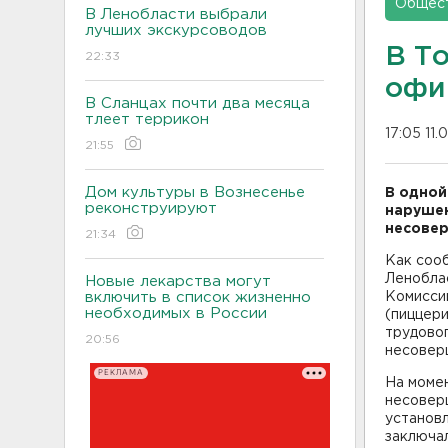
Общес
В Ленобласти выбрали
лучших экскурсоводов
В Т
22:33
офи
В Сланцах почти два месяца
тлеет террикон
17:05 11.
21:55
Дом культуры в Вознесенье
В одной
реконструируют
нарушен
несове
21:34
Как соо
Ленобла
Новые лекарства могут
включить в список жизненно
Комисси
необходимых в России
(пиццери
трудовог
20:56
несовер
РЕКЛАМА
На моме
несовер
установ
заключал