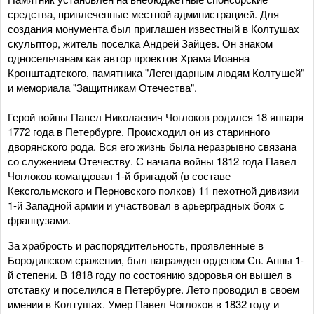
средства, привлеченные местной администрацией. Для
создания монумента был приглашен известный в Колтушах
скульптор, житель поселка Андрей Зайцев. Он знаком
односельчанам как автор проектов Храма Иоанна
Кронштадтского, памятника "Легендарным людям Колтушей"
и мемориала "Защитникам Отечества".
Герой войны Павел Николаевич Чоглоков родился 18 января
1772 года в Петербурге. Происходил он из старинного
дворянского рода. Вся его жизнь была неразрывно связана
со служением Отечеству. С начала войны 1812 года Павел
Чоглоков командовал 1-й бригадой (в составе
Кексгольмского и Перновского полков) 11 пехотной дивизии
1-й Западной армии и участвовал в арьерградных боях с
французами.
За храбрость и распорядительность, проявленные в
Бородинском сражении, был награжден орденом Св. Анны 1-
й степени. В 1818 году по состоянию здоровья он вышел в
отставку и поселился в Петербурге. Лето проводил в своем
имении в Колтушах. Умер Павел Чоглоков в 1832 году и