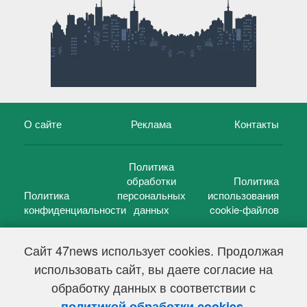
О сайте
Реклама
Контакты
Политика
обработки
Политика
Политика
персональных
использования
конфиденциальности
данных
cookie-файлов
Сайт 47news использует cookies. Продолжая
использовать сайт, вы даете согласие на
©
47 новостей (47 news)
2005 — 2026 г.
обработку данных в соответствии с
Свидетельство о регистрации СМИ Эл № ФС 77-39848, выдано
Федеральной службой по надзору в сфере связи,
.
политикой обработки cookies