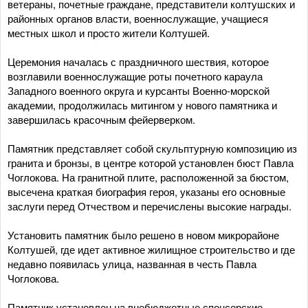
ветераны, почетные граждане, представители колтушских и
районных органов власти, военнослужащие, учащиеся
местных школ и просто жители Колтушей.
Церемония началась с праздничного шествия, которое
возглавили военнослужащие роты почетного караула
Западного военного округа и курсанты Военно-морской
академии, продолжилась митингом у нового памятника и
завершилась красочным фейерверком.
Памятник представляет собой скульптурную композицию из
гранита и бронзы, в центре которой установлен бюст Павла
Чоглокова. На гранитной плите, расположенной за бюстом,
высечена краткая биография героя, указаны его основные
заслуги перед Отчеством и перечислены высокие награды.
Установить памятник было решено в новом микрорайоне
Колтушей, где идет активное жилищное строительство и где
недавно появилась улица, названная в честь Павла
Чоглокова.
Памятник установлен на внебюджетные спонсорские