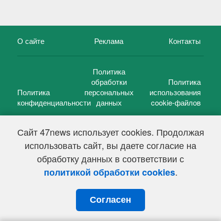
О сайте
Реклама
Контакты
Политика
обработки
Политика
Политика
персональных
использования
конфиденциальности
данных
cookie-файлов
Сайт 47news использует cookies. Продолжая
использовать сайт, вы даете согласие на
©
47 новостей (47 news)
2005 — 2026 г.
обработку данных в соответствии с
Свидетельство о регистрации СМИ Эл № ФС 77-39848, выдано
Федеральной службой по надзору в сфере связи,
.
политикой обработки cookies
информационных технологий и массовых коммуникаций
(Роскомнадзор) от 18 мая 2010г.
Согласен