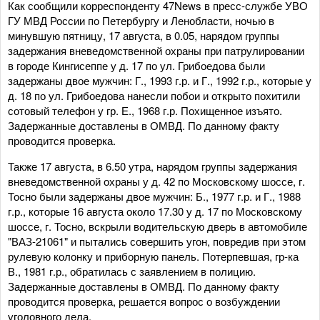
Как сообщили корреспонденту 47News в пресс-службе УВО
ГУ МВД России по Петербургу и Ленобласти, ночью в
минувшую пятницу, 17 августа, в 0.05, нарядом группы
задержания вневедомственной охраны при патрулировании
в городе Кингисеппе у д. 17 по ул. Грибоедова были
задержаны двое мужчин: Г., 1993 г.р. и Г., 1992 г.р., которые у
д. 18 по ул. Грибоедова нанесли побои и открыто похитили
сотовый телефон у гр. Е., 1968 г.р. Похищенное изъято.
Задержанные доставлены в ОМВД. По данному факту
проводится проверка.
Также 17 августа, в 6.50 утра, нарядом группы задержания
вневедомственной охраны у д. 42 по Московскому шоссе, г.
Тосно были задержаны двое мужчин: Б., 1977 г.р. и Г., 1988
г.р., которые 16 августа около 17.30 у д. 17 по Московскому
шоссе, г. Тосно, вскрыли водительскую дверь в автомобиле
"ВАЗ-21061" и пытались совершить угон, повредив при этом
рулевую колонку и приборную панель. Потерпевшая, гр-ка
В., 1981 г.р., обратилась с заявлением в полицию.
Задержанные доставлены в ОМВД. По данному факту
проводится проверка, решается вопрос о возбуждении
уголовного дела.