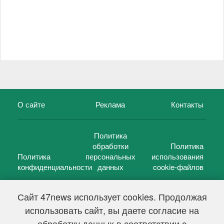
О сайте
Реклама
Контакты
Политика
обработки
Политика
Политика
персональных
использования
конфиденциальности
данных
cookie-файлов
Сайт 47news использует cookies. Продолжая
использовать сайт, вы даете согласие на
©
47 новостей (47 news)
2005 — 2026 г.
обработку данных в соответствии с