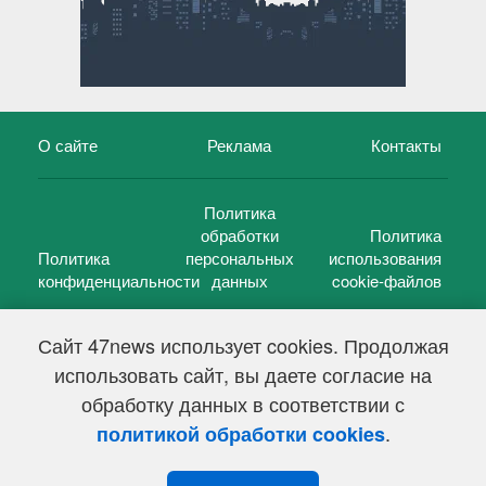
О сайте
Реклама
Контакты
Политика
обработки
Политика
Политика
персональных
использования
конфиденциальности
данных
cookie-файлов
Сайт 47news использует cookies. Продолжая
использовать сайт, вы даете согласие на
©
47 новостей (47 news)
2005 — 2026 г.
обработку данных в соответствии с
Свидетельство о регистрации СМИ Эл № ФС 77-39848, выдано
Федеральной службой по надзору в сфере связи,
.
политикой обработки cookies
информационных технологий и массовых коммуникаций
(Роскомнадзор) от 18 мая 2010г.