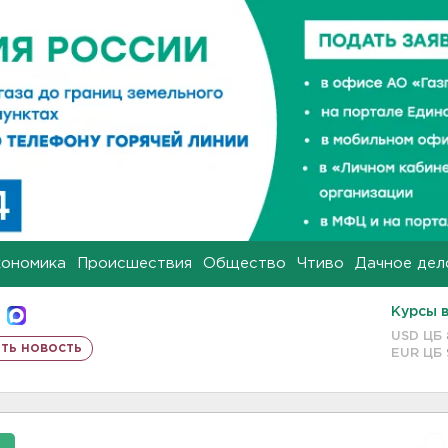
кономика
Происшествия
Общество
Чтиво
Дачное дел
Курсы 
USD ЦБ
ть новость
EUR ЦБ