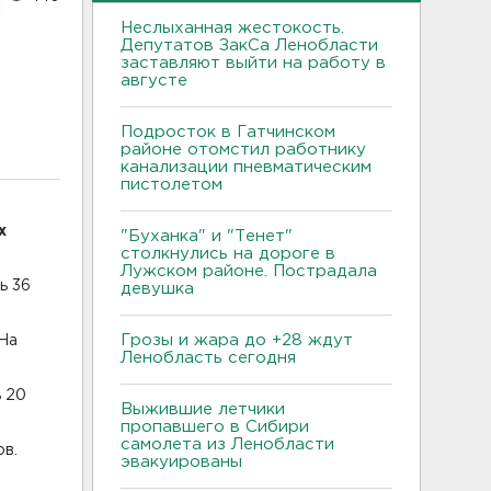
Неслыханная жестокость.
Депутатов ЗакСа Ленобласти
заставляют выйти на работу в
августе
Подросток в Гатчинском
районе отомстил работнику
канализации пневматическим
пистолетом
х
"Буханка" и "Тенет"
столкнулись на дороге в
Лужском районе. Пострадала
ь 36
девушка
Грозы и жара до +28 ждут
 На
Ленобласть сегодня
ь 20
Выжившие летчики
пропавшего в Сибири
самолета из Ленобласти
ов.
эвакуированы