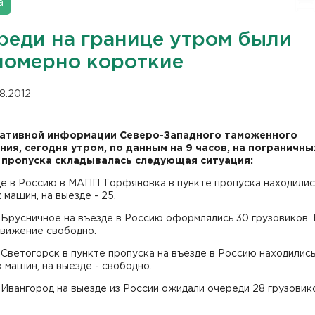
а
реди на границе утром были
номерно короткие
08.2012
ативной информации Северо-Западного таможенного
ния, сегодня утром, по данным на 9 часов, на пограничны
 пропуска складывалась следующая ситуация:
де в Россию в МАПП Торфяновка в пункте пропуска находилис
 машин, на выезде - 25.
Брусничное на въезде в Россию оформлялись 30 грузовиков.
движение свободно.
ветогорск в пункте пропуска на въезде в Россию находилис
 машин, на выезде - свободно.
вангород на выезде из России ожидали очереди 28 грузовик