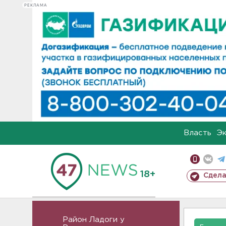
РЕКЛАМА
Власть
Э
18+
Сдела
Район Ладоги у