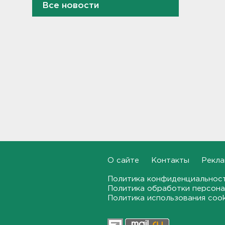
Все новости
На дороге Красное Село –
Гатчина – Павловск
отремонтировали 6
километров
12:43
Таможенники в Домодедово
обнаружили в багаже
бортпроводницы элитный
контрабандный груз
12:25
О сайте
Контакты
Рекла
Политика конфиденциальнос
Гибель машиниста тепловоза
Политика обработки персона
на перегоне в Семрино изучит
Политика использования coo
суд
12:04