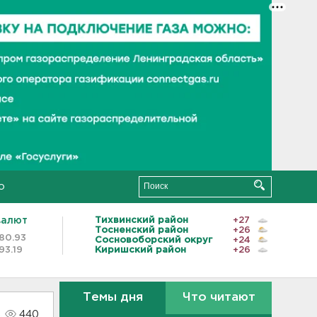
о
валют
Тихвинский район
+27
Тосненский район
+26
80.93
Сосновоборский округ
+24
93.19
Киришский район
+26
Темы дня
Что читают
440