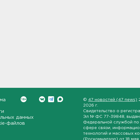
ма
©
47 новостей (47 news)
2026 г.
ти
Свидетельство о регистр
Эл № ФС 77-39848
, выда
льных данных
Федеральной службой по 
kie-файлов
сфере связи, информаци
технологий и массовых к
(Роскомнадзор) от
18 мая