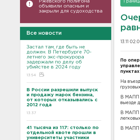
Ржевского полигона
Границ
объявили опасным и
закрыли для судоходства
Оче
рав
Все новости
13:11 02.
Застал там, где быть не
должен. В Петербурге 70-
летнего экс-прокурора
По опер
задержали по делу об
управле
убийстве в 2024 году
пунктах
13:54
На въез
грузовых
В России разрешили выпуск
и продажу марок бензина,
В МАПП 
от которых отказывались с
выезде 
2012 года
В МАПП С
13:37
легковых
41 тысяча из 117: столько по
В МАПП И
отдельной квоте прошли в
университеты участники