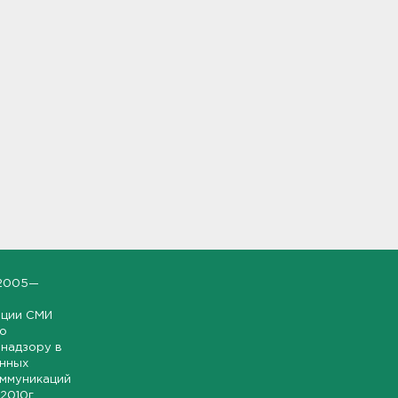
2005—
ации СМИ
но
надзору в
онных
оммуникаций
 2010г.