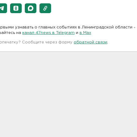
рвыми узнавать о главных событиях в Ленинградской области -
вайтесь на
канал 47news в Telegram
и
в Maх
 опечатку? Сообщите через форму
обратной связи
.