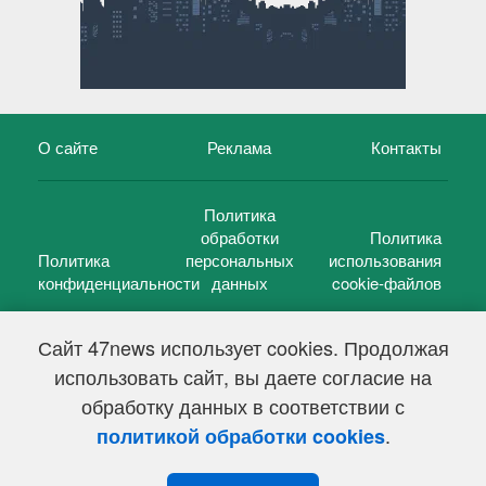
О сайте
Реклама
Контакты
Политика
обработки
Политика
Политика
персональных
использования
конфиденциальности
данных
cookie-файлов
Сайт 47news использует cookies. Продолжая
использовать сайт, вы даете согласие на
©
47 новостей (47 news)
2005 — 2026 г.
обработку данных в соответствии с
Свидетельство о регистрации СМИ Эл № ФС 77-39848, выдано
Федеральной службой по надзору в сфере связи,
.
политикой обработки cookies
информационных технологий и массовых коммуникаций
(Роскомнадзор) от 18 мая 2010г.