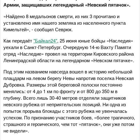
Армии, защищавших легендарный «Невский пятачок».
«Найдено 8 медальонов смерти, из них 3 прочитано и
установлено имя нашего земляка из населенного пункта
Кимельтей», - сообщил Севрюк.
Как передаёт
"Байкал24"
, 25 июня юные бойцы «Наследия»
уехали в Санкт-Петербург. Очередную 14-ю Вахту Памяти
отряд «Наследие» провел на территории Кировского района
Ленинградской области на легендарном «Невском пятачке».
Под этим названием навсегда вошел в историю небольшой
плацдарм на левом берегу Невы напротив поселка Невская
Дубровка. Размеры этой береговой полоски постоянно
менялись: от 4 до 1 км по фронту и от 800 до 350 м в
глубину. Всего лишь 30-40 метров отделяли защитников
невского рубежа от неприятельских позиций. Ни одна из
попыток прорыва блокады с этого рубежа не увенчалась
успехом. По признанию участников боев, «более трагичного,
страшного и героического, чем тот «пятачок», они уже потом
не видели».