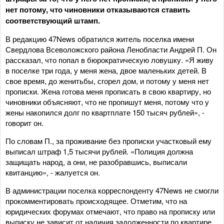
нет потому, что чиновники отказываются ставить
соответствующий штамп.
В редакцию 47News обратился житель поселка имени
Свердлова Всеволожского района Ленобласти Андрей П. Он
рассказал, что попал в бюрократическую ловушку. «Я живу
в поселке три года, у меня жена, двое маленьких детей. В
свое время, до женитьбы, сгорел дом, и потому у меня нет
прописки. Жена готова меня прописать в свою квартиру, но
чиновники объясняют, что не пропишут меня, потому что у
жены накопился долг по квартплате 150 тысяч рублей», -
говорит он.
По словам П., за проживание без прописки участковый ему
выписал штраф 1,5 тысячи рублей. «Полиция должна
защищать народ, а они, не разобравшись, выписали
квитанцию», - жалуется он.
В администрации поселка корреспонденту 47News не смогли
прокомментировать происходящее. Отметим, что на
юридических форумах отмечают, что право на прописку или
выписку не зависит от наличия задолженности по квартире.