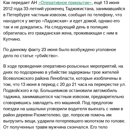
Как передает АН
«Оперативное прикрытие»
, ещё 13 июня
2012 года 33-летний уроженец Таджикистана, занимавшийся
в Петербурге частным извозом, сообщил по телефону, что
находится у метро «Ладожская» и едет домой, однако его
так и не дождались. На следующий день в полицию
обратилась его гражданская жена, проживающая с ним в
Купчино.
По данному факту 23 июня было возбуждено уголовное
дело по статье «убийство».
В ходе проведения оперативно-розыскных мероприятий, на
днях по подозрению в убийстве задержаны трое жителей
Всеволожского района Ленобласти, которые изобличены в
том, что 13 июня в период с 20 до 21 часа на перекрестке ул.
Подвойского и пр. Большевиков остановили автомобиль
таджика, занимавшегося частным извозом, предварительно
сговорившись завладеть его машиной. Под предлогом
поездки на шашлыки уговорили водителя выехать с ними в
район деревни Разметелево, где, попросив помочь им
выгрузить вещи, ударили потерпевшего молотком по голове.
От полученных травм мужчина скончался. Его тело