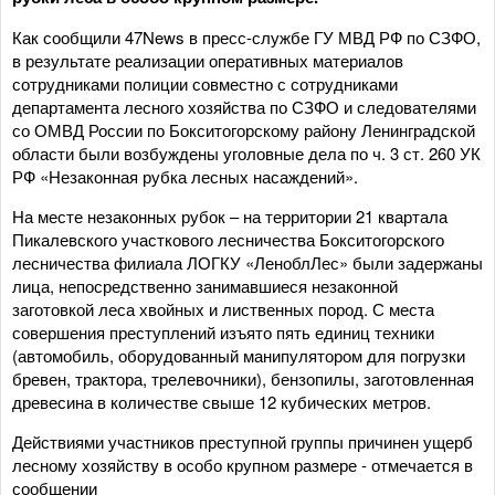
Как сообщили 47News в пресс-службе ГУ МВД РФ по СЗФО,
в результате реализации оперативных материалов
сотрудниками полиции совместно с сотрудниками
департамента лесного хозяйства по СЗФО и следователями
со ОМВД России по Бокситогорскому району Ленинградской
области были возбуждены уголовные дела по ч. 3 ст. 260 УК
РФ «Незаконная рубка лесных насаждений».
На месте незаконных рубок – на территории 21 квартала
Пикалевского участкового лесничества Бокситогорского
лесничества филиала ЛОГКУ «ЛеноблЛес» были задержаны
лица, непосредственно занимавшиеся незаконной
заготовкой леса хвойных и лиственных пород. С места
совершения преступлений изъято пять единиц техники
(автомобиль, оборудованный манипулятором для погрузки
бревен, трактора, трелевочники), бензопилы, заготовленная
древесина в количестве свыше 12 кубических метров.
Действиями участников преступной группы причинен ущерб
лесному хозяйству в особо крупном размере - отмечается в
сообщении