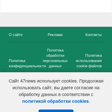
О сайте
Реклама
Контакты
Политика
обработки
Политика
Политика
персональных
использования
конфиденциальности
данных
cookie-файлов
Сайт 47news использует cookies. Продолжая
использовать сайт, вы даете согласие на
©
47 новостей (47 news)
2005 — 2026 г.
обработку данных в соответствии с
Свидетельство о регистрации СМИ Эл № ФС 77-39848, выдано
Федеральной службой по надзору в сфере связи,
.
политикой обработки cookies
информационных технологий и массовых коммуникаций
(Роскомнадзор) от 18 мая 2010г.