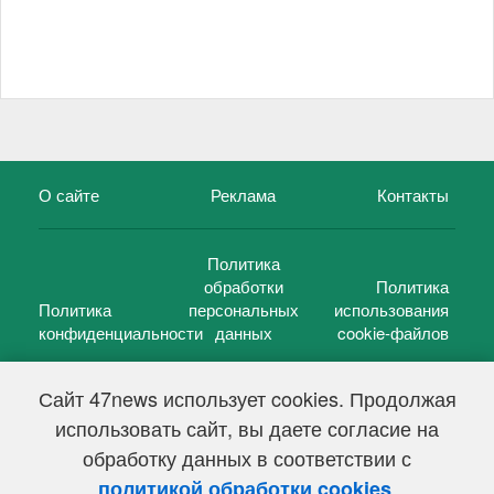
О сайте
Реклама
Контакты
Политика
обработки
Политика
Политика
персональных
использования
конфиденциальности
данных
cookie-файлов
Сайт 47news использует cookies. Продолжая
использовать сайт, вы даете согласие на
©
47 новостей (47 news)
2005 — 2026 г.
обработку данных в соответствии с
Свидетельство о регистрации СМИ Эл № ФС 77-39848, выдано
Федеральной службой по надзору в сфере связи,
.
политикой обработки cookies