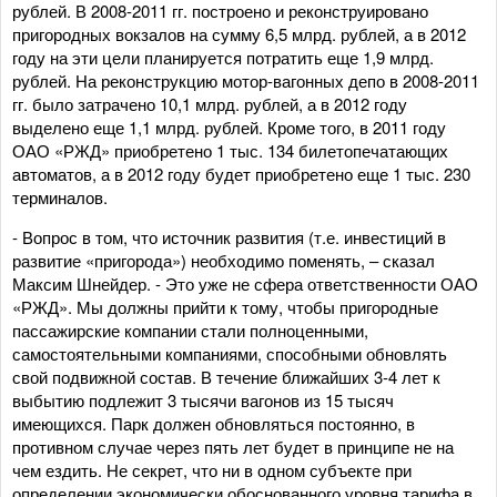
рублей. В 2008-2011 гг. построено и реконструировано
пригородных вокзалов на сумму 6,5 млрд. рублей, а в 2012
году на эти цели планируется потратить еще 1,9 млрд.
рублей. На реконструкцию мотор-вагонных депо в 2008-2011
гг. было затрачено 10,1 млрд. рублей, а в 2012 году
выделено еще 1,1 млрд. рублей. Кроме того, в 2011 году
ОАО «РЖД» приобретено 1 тыс. 134 билетопечатающих
автоматов, а в 2012 году будет приобретено еще 1 тыс. 230
терминалов.
- Вопрос в том, что источник развития (т.е. инвестиций в
развитие «пригорода») необходимо поменять, – сказал
Максим Шнейдер. - Это уже не сфера ответственности ОАО
«РЖД». Мы должны прийти к тому, чтобы пригородные
пассажирские компании стали полноценными,
самостоятельными компаниями, способными обновлять
свой подвижной состав. В течение ближайших 3-4 лет к
выбытию подлежит 3 тысячи вагонов из 15 тысяч
имеющихся. Парк должен обновляться постоянно, в
противном случае через пять лет будет в принципе не на
чем ездить. Не секрет, что ни в одном субъекте при
определении экономически обоснованного уровня тарифа в