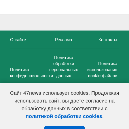
О сайте
Реклама
Контакты
Политика
обработки
Политика
Политика
персональных
использования
конфиденциальности
данных
cookie-файлов
Сайт 47news использует cookies. Продолжая
использовать сайт, вы даете согласие на
©
47 новостей (47 news)
2005 — 2026 г.
обработку данных в соответствии с
Свидетельство о регистрации СМИ Эл № ФС 77-39848, выдано
Федеральной службой по надзору в сфере связи,
.
политикой обработки cookies
информационных технологий и массовых коммуникаций
(Роскомнадзор) от 18 мая 2010г.