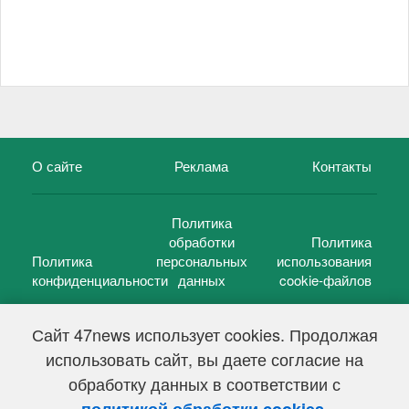
О сайте
Реклама
Контакты
Политика
обработки
Политика
Политика
персональных
использования
конфиденциальности
данных
cookie-файлов
Сайт 47news использует cookies. Продолжая
использовать сайт, вы даете согласие на
©
47 новостей (47 news)
2005 — 2026 г.
обработку данных в соответствии с
Свидетельство о регистрации СМИ Эл № ФС 77-39848, выдано
Федеральной службой по надзору в сфере связи,
.