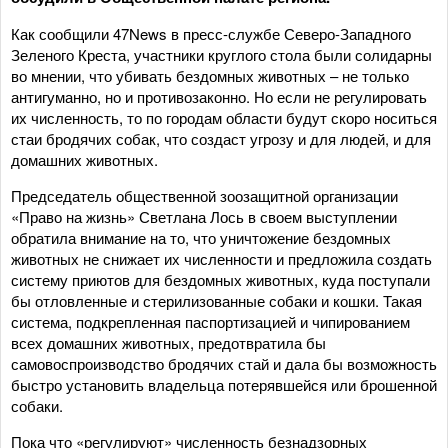
Как сообщили 47News в пресс-службе Северо-Западного
Зеленого Креста, участники круглого стола были солидарны
во мнении, что убивать бездомных животных – не только
антигуманно, но и противозаконно. Но если не регулировать
их численность, то по городам области будут скоро носиться
стаи бродячих собак, что создаст угрозу и для людей, и для
домашних животных.
Председатель общественной зоозащитной организации
«Право на жизнь» Светлана Лось в своем выступлении
обратила внимание на то, что уничтожение бездомных
животных не снижает их численности и предложила создать
систему приютов для бездомных животных, куда поступали
бы отловленные и стерилизованные собаки и кошки. Такая
система, подкрепленная паспортизацией и чипированием
всех домашних животных, предотвратила бы
самовоспроизводство бродячих стай и дала бы возможность
быстро установить владельца потерявшейся или брошенной
собаки.
Пока что «регулируют» численность безнадзорных