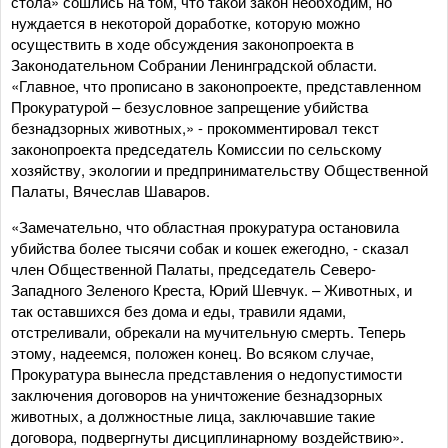
стола» сошлись на том, что такой закон необходим, но
нуждается в некоторой доработке, которую можно
осуществить в ходе обсуждения законопроекта в
Законодательном Собрании Ленинградской области.
«Главное, что прописано в законопроекте, представленном
Прокуратурой – безусловное запрещение убийства
безнадзорных животных,» - прокомментировал текст
законопроекта председатель Комиссии по сельскому
хозяйству, экологии и предпринимательству Общественной
Палаты, Вячеслав Шаваров.
«Замечательно, что областная прокуратура остановила
убийства более тысячи собак и кошек ежегодно, - сказал
член Общественной Палаты, председатель Северо-
Западного Зеленого Креста, Юрий Шевчук. – Животных, и
так оставшихся без дома и еды, травили ядами,
отстреливали, обрекали на мучительную смерть. Теперь
этому, надеемся, положен конец. Во всяком случае,
Прокуратура вынесла представления о недопустимости
заключения договоров на уничтожение безнадзорных
животных, а должностные лица, заключавшие такие
договора, подвергнуты дисциплинарному воздействию».