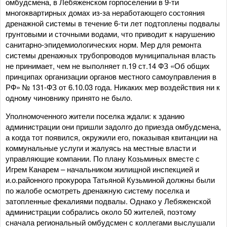
омбудсмена, в Лебяженском горпоселении в 9-ти
многоквартирных домах из-за неработающего состояния
дренажной системы в течение 6-ти лет подтоплены подвалы
грунтовыми и сточными водами, что приводит к нарушению
санитарно-эпидемиологических норм. Мер для ремонта
системы дренажных трубопроводов муниципальная власть
не принимает, чем не выполняет п.19 ст.14 ФЗ «Об общих
принципах организации органов местного самоуправления в
РФ» № 131-ФЗ от 6.10.03 года. Никаких мер воздействия ни к
одному чиновнику принято не было.
Уполномоченного жители поселка ждали: к зданию
администрации они пришли задолго до приезда омбудсмена,
а когда тот появился, окружили его, показывая квитанции на
коммунальные услуги и жалуясь на местные власти и
управляющие компании. По плану Козьминых вместе с
Игрем Канарем – начальником жилищной инспекцией и
и.о.районного прокурора Татьяной Кузьминой должны были
по жалобе осмотреть дренажную систему поселка и
затопленные фекалиями подвалы. Однако у Лебяженской
администрации собрались около 50 жителей, поэтому
сначала региональный омбудсмен с коллегами выслушали