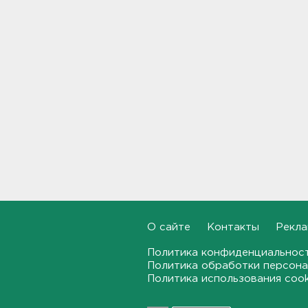
Инспекторы проверят
водителей на трезвость в
Петербурге и Ленобласти
09:54
Почти 400 за ночь, почти 90 -
за утро - беспилотники
атакуют регионы России
09:23
Комтранс напомнил о
маршрутах «наземки» на
фоне переноса электричек
Московского направления
23:53, 07.08.2026
О сайте
Контакты
Рекла
Политика конфиденциальнос
В Ленобласти и Петербурге
Политика обработки персона
не появилось безопасных для
Политика использования coo
купания пляжей
23:32, 07.08.2026