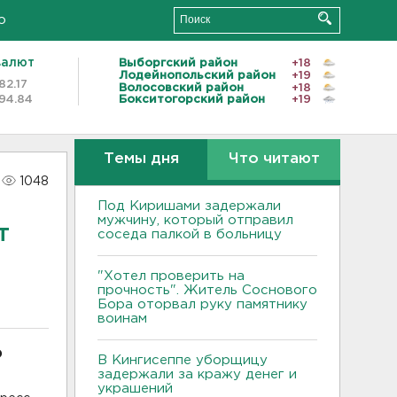
о
валют
Выборгский район
+18
Лодейнопольский район
+19
82.17
Волосовский район
+18
94.84
Бокситогорский район
+19
Темы дня
Что читают
1048
Под Киришами задержали
мужчину, который отправил
т
соседа палкой в больницу
"Хотел проверить на
прочность". Житель Соснового
Бора оторвал руку памятнику
воинам
О
В Кингисеппе уборщицу
задержали за кражу денег и
украшений