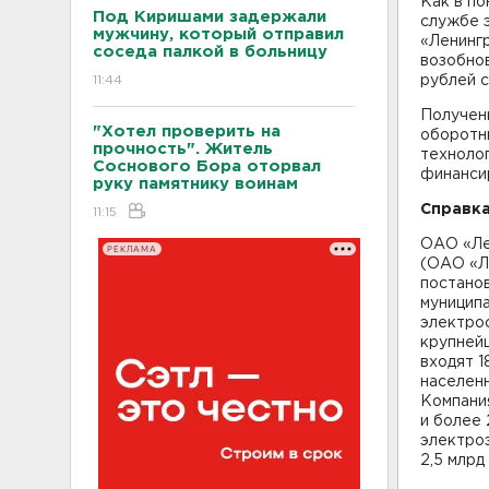
Как в по
Под Киришами задержали
службе 
мужчину, который отправил
«Ленинг
соседа палкой в больницу
возобно
11:44
рублей с
Получен
"Хотел проверить на
оборотны
прочность". Житель
техноло
Соснового Бора оторвал
финанси
руку памятнику воинам
Справка
11:15
ОАО «Ле
РЕКЛАМА
(ОАО «Л
постанов
муниципа
электрос
крупнейш
входят 
населен
Компани
и более
электро
2,5 млрд 