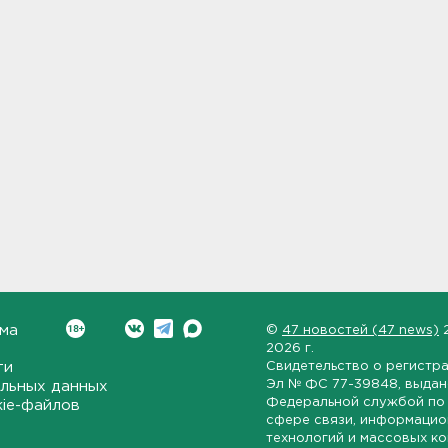
ма
©
47 новостей (47 news)
2026 г.
ти
Свидетельство о регистр
Эл № ФС 77-39848
, выда
льных данных
Федеральной службой по 
kie-файлов
сфере связи, информаци
технологий и массовых к