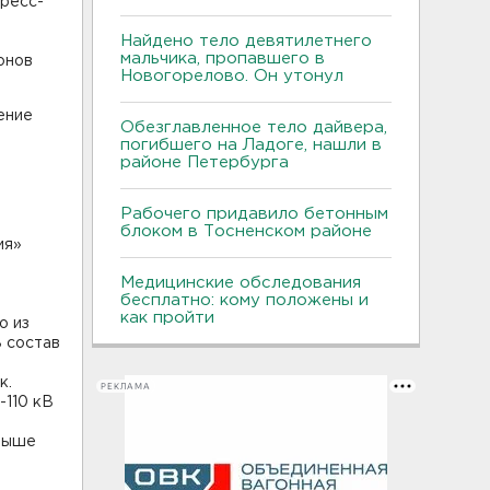
пресс-
Найдено тело девятилетнего
мальчика, пропавшего в
онов
Новогорелово. Он утонул
ение
Обезглавленное тело дайвера,
погибшего на Ладоге, нашли в
районе Петербурга
Рабочего придавило бетонным
блоком в Тосненском районе
ия»
Медицинские обследования
бесплатно: кому положены и
как пройти
о из
 состав
к.
РЕКЛАМА
-110 кВ
свыше