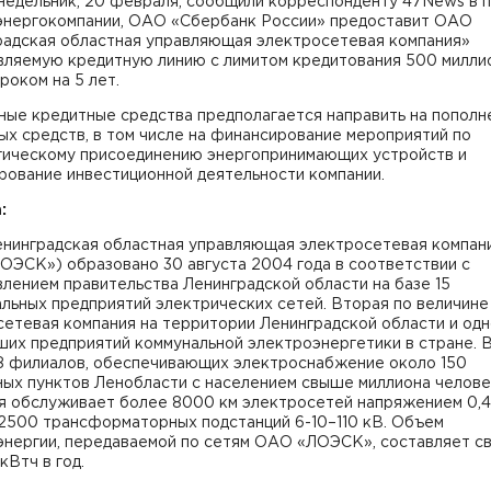
недельник, 20 февраля, сообщили корреспонденту 47News в 
энергокомпании, ОАО «Сбербанк России» предоставит ОАО
радская областная управляющая электросетевая компания»
вляемую кредитную линию с лимитом кредитования 500 милли
роком на 5 лет.
ные кредитные средства предполагается направить на пополн
х средств, в том числе на финансирование мероприятий по
гическому присоединению энергопринимающих устройств и
рование инвестиционной деятельности компании.
:
нинградская областная управляющая электросетевая компан
ОЭСК») образовано 30 августа 2004 года в соответствии с
лением правительства Ленинградской области на базе 15
льных предприятий электрических сетей. Вторая по величине
етевая компания на территории Ленинградской области и одн
их предприятий коммунальной электроэнергетики в стране. В
18 филиалов, обеспечивающих электроснабжение около 150
ных пунктов Ленобласти с населением свыше миллиона челове
я обслуживает более 8000 км электросетей напряжением 0,4
 2500 трансформаторных подстанций 6-10–110 кВ. Объем
энергии, передаваемой по сетям ОАО «ЛОЭСК», составляет 
кВтч в год.