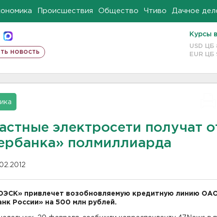
кономика
Происшествия
Общество
Чтиво
Дачное дел
Курсы 
USD ЦБ
ть новость
EUR ЦБ
ика
астные электросети получат о
ербанка» полмиллиарда
.02.2012
ОЭСК» привлечет возобновляемую кредитную линию ОА
нк России» на 500 млн рублей.