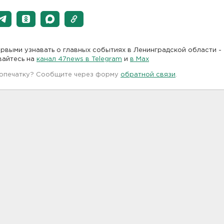
рвыми узнавать о главных событиях в Ленинградской области -
вайтесь на
канал 47news в Telegram
и
в Maх
 опечатку? Сообщите через форму
обратной связи
.