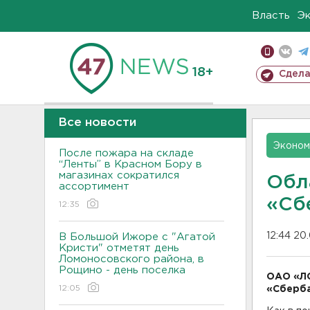
Власть
Э
18+
Сдела
Все новости
Эконом
После пожара на складе
“Ленты” в Красном Бору в
магазинах сократился
Обл
ассортимент
«Сб
12:35
12:44 20
В Большой Ижоре с "Агатой
Кристи" отметят день
Ломоносовского района, в
Рощино - день поселка
ОАО «Л
12:05
«Сберба