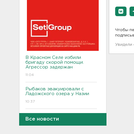
Чтобы пе
подписы
Увидели
В Красном Селе избили
бригаду скорой помощи.
Агрессор задержан
11:04
Рыбаков эвакуировали с
Ладожского озера у Назии
10:37
В Кингисеппе уборщицу
Все новости
задержали за кражу денег и
украшений
10:17