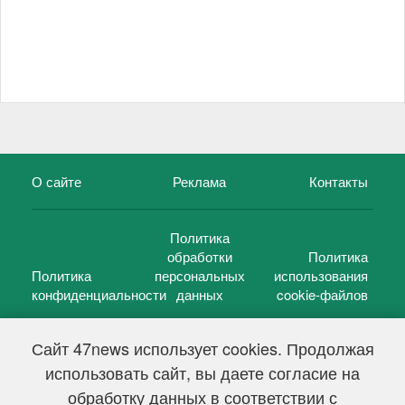
О сайте
Реклама
Контакты
Политика
обработки
Политика
Политика
персональных
использования
конфиденциальности
данных
cookie-файлов
Сайт 47news использует cookies. Продолжая
использовать сайт, вы даете согласие на
©
47 новостей (47 news)
2005 — 2026 г.
обработку данных в соответствии с
Свидетельство о регистрации СМИ Эл № ФС 77-39848, выдано