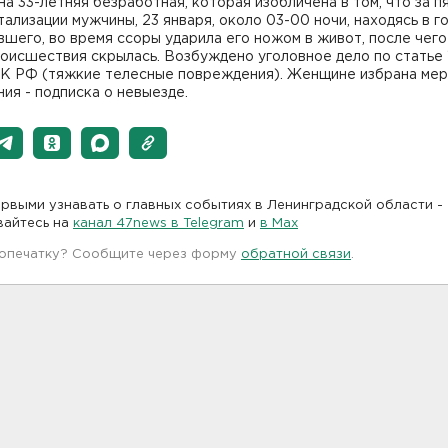
а 33-летняя безработная, которая изобличена в том, что за п
тализации мужчины, 23 января, около 03-00 ночи, находясь в г
шего, во время ссоры ударила его ножом в живот, после чего
оисшествия скрылась. Возбуждено уголовное дело по статье 1
 УК РФ (тяжкие телесные повреждения). Женщине избрана ме
ия - подписка о невыезде.
рвыми узнавать о главных событиях в Ленинградской области -
вайтесь на
канал 47news в Telegram
и
в Maх
 опечатку? Сообщите через форму
обратной связи
.