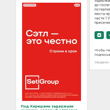
задержан
до госпи
РЕКЛАМА
потерпев
места пр
части 1
пресечен
Чтобы пе
подписы
Увидели
Под Киришами задержали