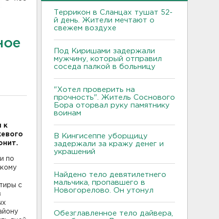
Террикон в Сланцах тушат 52-
й день. Жители мечтают о
свежем воздухе
ное
Под Киришами задержали
мужчину, который отправил
соседа палкой в больницу
"Хотел проверить на
прочность". Житель Соснового
Бора оторвал руку памятнику
воинам
 к
жевого
В Кингисеппе уборщицу
онит.
задержали за кражу денег и
украшений
и по
скому
Найдено тело девятилетнего
мальчика, пропавшего в
тиры с
Новогорелово. Он утонул
в
ых
айону
Обезглавленное тело дайвера,