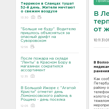
Проис
Террикон в Сланцах тушат
52-й день. Жители мечтают
о свежем воздухе
В Л
13:30
тер
от 
"Больше не буду". Водителю
пришлось объясняться за
опасный дрифт на
10:11 31.0
Суворовском
12:56
После пожара на складе
“Ленты” в Красном Бору в
В Волхо
магазинах сократился
медикам
ассортимент
ранения
12:35
Как соо
Петербу
В Большой Ижоре с "Агатой
району о
Кристи" отметят день
телефоно
Ломоносовского района, в
колото-
Рощино - день поселка
тяжелом
меропри
12:05