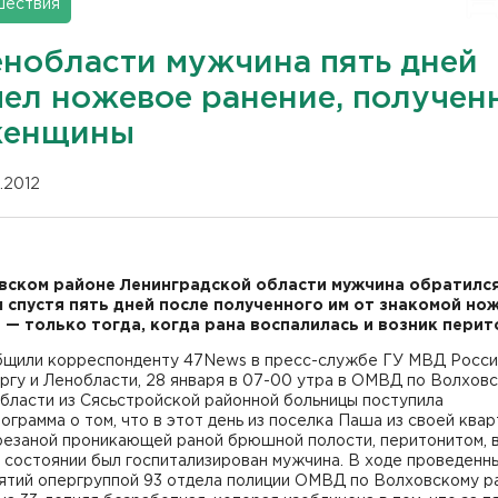
шествия
енобласти мужчина пять дней
пел ножевое ранение, получен
женщины
1.2012
вском районе Ленинградской области мужчина обратился
 спустя пять дней после полученного им от знакомой но
 — только тогда, когда рана воспалилась и возник перит
бщили корреспонденту 47News в пресс-службе ГУ МВД Росси
ргу и Ленобласти,
28 января в 07-00 утра в ОМВД по Волхов
бласти из Сясьстройской районной больницы поступила
грамма о том, что в этот день из поселка Паша из своей квар
резаной проникающей раной брюшной полости, перитонитом, 
 состоянии был госпитализирован мужчина. В ходе проведенн
ятий опергруппой 93 отдела полиции ОМВД по Волховскому р