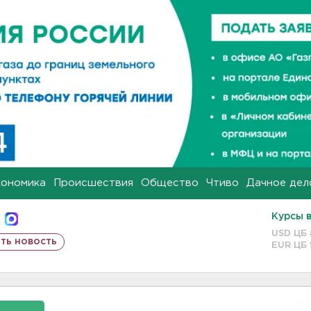
кономика
Происшествия
Общество
Чтиво
Дачное дел
Курсы 
USD ЦБ
ть новость
EUR ЦБ