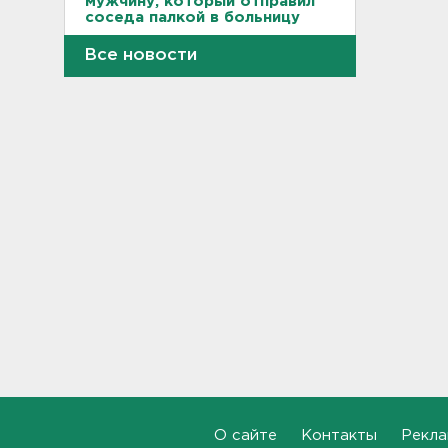
мужчину, который отправил
соседа палкой в больницу
11:44
Все новости
"Хотел проверить на
прочность". Житель
Соснового Бора оторвал
руку памятнику воинам
11:15
В Красном Селе избили
бригаду скорой помощи.
Агрессор задержан
11:04
Рыбаков эвакуировали с
Ладожского озера у Назии
10:37
В Кингисеппе уборщицу
задержали за кражу денег и
О сайте
Контакты
Рекла
украшений