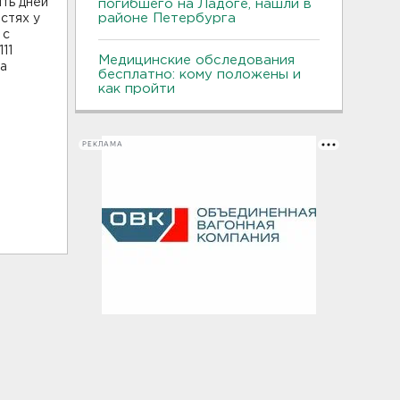
ять дней
погибшего на Ладоге, нашли в
районе Петербурга
остях у
 с
11
Медицинские обследования
ра
бесплатно: кому положены и
как пройти
РЕКЛАМА