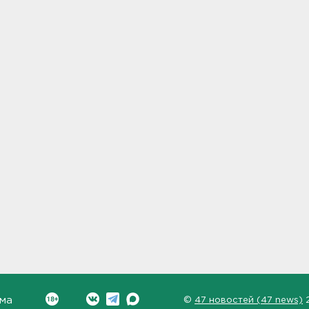
ма
©
47 новостей (47 news)