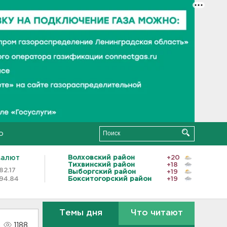
о
валют
Волховский район
+20
Тихвинский район
+18
82.17
Выборгский район
+19
94.84
Бокситогорский район
+19
Темы дня
Что читают
1188