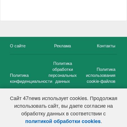
О сайте
Реклама
Контакты
Политика
обработки
Политика
Политика
персональных
использования
конфиденциальности
данных
cookie-файлов
Сайт 47news использует cookies. Продолжая
использовать сайт, вы даете согласие на
©
47 новостей (47 news)
2005 — 2026 г.
обработку данных в соответствии с
Свидетельство о регистрации СМИ Эл № ФС 77-39848, выдано
Федеральной службой по надзору в сфере связи,
.
политикой обработки cookies
информационных технологий и массовых коммуникаций