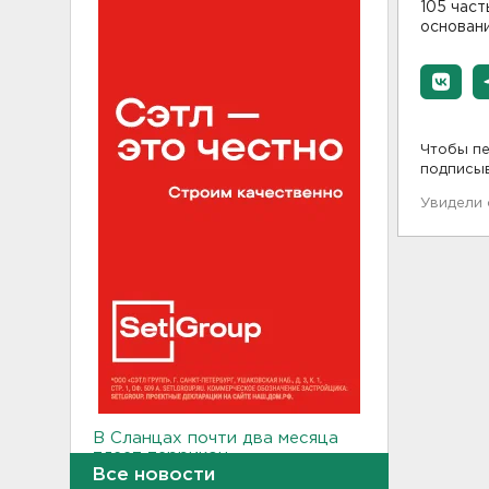
105 част
основани
Чтобы пе
подписы
Увидели
В Сланцах почти два месяца
тлеет террикон
Все новости
21:55, 07.08.2026