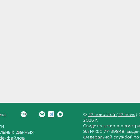
ма
©
47 новостей (47 news)
2026 г.
ти
Свидетельство о регистр
Эл № ФС 77-39848
, выда
льных данных
Федеральной службой по 
kie-файлов