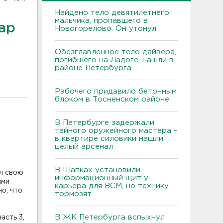
Найдено тело девятилетнего
мальчика, пропавшего в
ар
Новогорелово. Он утонул
Обезглавленное тело дайвера,
погибшего на Ладоге, нашли в
районе Петербурга
Рабочего придавило бетонным
блоком в Тосненском районе
В Петербурге задержали
тайного оружейного мастера –
в квартире силовики нашли
целый арсенал
В Шапках установили
л свою
информационный щит у
ями
карьера для ВСМ, но технику
о, что
тормозят
В ЖК Петербурга вспыхнул
асть 3,