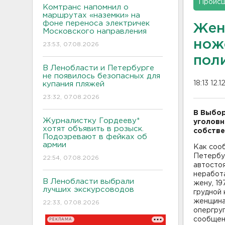
Проис
Комтранс напомнил о
маршрутах «наземки» на
фоне переноса электричек
Жен
Московского направления
нож
23:53, 07.08.2026
пол
В Ленобласти и Петербурге
не появилось безопасных для
18:13 12.1
купания пляжей
23:32, 07.08.2026
В Выбор
Журналистку Гордееву*
уголовн
хотят объявить в розыск.
собстве
Подозревают в фейках об
армии
Как соо
Петербур
22:54, 07.08.2026
автостоя
неработ
В Ленобласти выбрали
жену, 1
лучших экскурсоводов
грудной 
женщина 
22:33, 07.08.2026
опергруп
сообщен
РЕКЛАМА