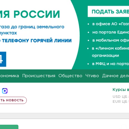
кономика
Происшествия
Общество
Чтиво
Дачное дел
Курсы 
USD ЦБ
ть новость
EUR ЦБ