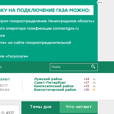
о
валют
Лужский район
+14
Санкт-Петербург
+17
82.17
Кингисеппский район
+13
94.84
Бокситогорский район
+15
Темы дня
Что читают
4517