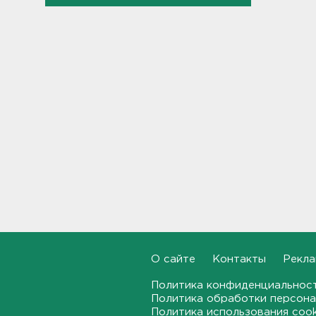
Дом культуры в Вознесенье
реконструируют
21:34, 07.08.2026
Новые лекарства могут
включить в список жизненно
необходимых в России
20:56, 07.08.2026
Жители Ленобласти могут
воспользоваться 110
цифровыми сервисами в МАХ
20:35, 07.08.2026
Тройняшек выписали из
Ленинградского
О сайте
Контакты
Рекла
перинатального центра
20:16, 07.08.2026
Политика конфиденциальнос
Политика обработки персона
Политика использования coo
Больше часа.