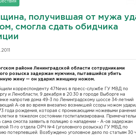
шествия
щина, получившая от мужа уд
ом, смогла сдать обидчика
иции
2.2011
гском районе Ленинградской области сотрудниками
ого розыска задержан мужчина, пытавшийся убить
нную жену — он ударил женщину ножом.
бщили корреспонденту 47News в пресс-службе ГУ МВД по
гу и Ленобласти, 9 декабря в 20.30 в городе Выборге на
нке напротив дома 49-3 по Ленинградскому шоссе 34-летний
ающий А-ов во время внезапно возникшей ссоры ножом удари
973 года рождения, которая с проникающими ножевыми ранени
клетки в тяжелом состоянии госпитализирована. Примечательн
сама смогла заявить в полицию о нападении - А-ов задержан
пой 11-го отдела ОРЧ №4 (уголовного розыска) ГУ МВД по
ию потерпевшей. Возбуждено уголовное дело по статьям 30 ч