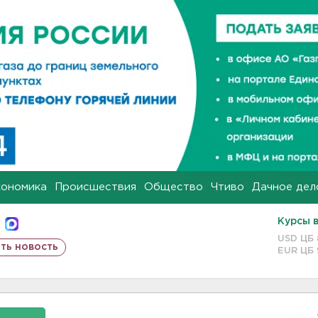
кономика
Происшествия
Общество
Чтиво
Дачное дел
Курсы 
USD ЦБ
ть новость
EUR ЦБ