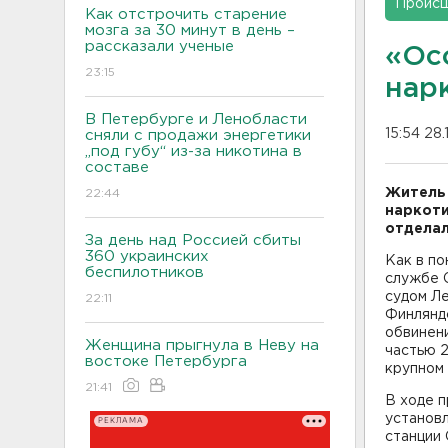
Проис
Как отстрочить старение
мозга за 30 минут в день –
рассказали ученые
«Ос
23:15
нар
В Петербурге и Ленобласти
15:54 28.
сняли с продажи энергетики
„под губу“ из-за никотина в
составе
Житель 
22:44
наркоти
отделал
За день над Россией сбиты
360 украинских
Как в по
беспилотников
службе 
судом Ле
22:11
Финлянд
обвинен
Женщина прыгнула в Неву на
частью 2
востоке Петербурга
крупном
21:41
В ходе п
установл
РЕКЛАМА
станции