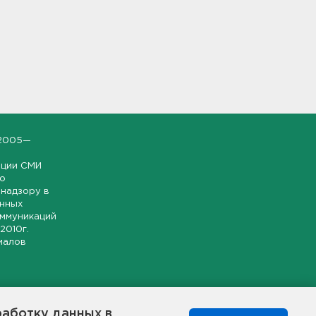
2005—
ации СМИ
но
надзору в
онных
оммуникаций
 2010г.
иалов
ской и
гионе.
работку данных в