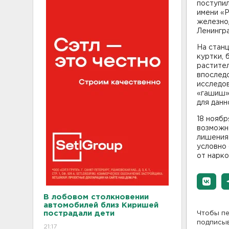
поступил
имени «Р
железно
Ленингра
На станц
куртки,
растите
впоследс
исследов
«гашиш»,
для данн
18 ноябр
возможно
лишения 
условно 
от нарко
В лобовом столкновении
автомобилей близ Киришей
пострадали дети
Чтобы пе
подписы
21:17