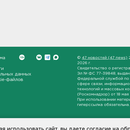
ма
©
47 новостей (47 news)
2026 г.
ти
Свидетельство о регистр
Эл № ФС 77-39848
, выда
льных данных
Федеральной службой по 
kie-файлов
сфере связи, информаци
технологий и массовых к
(Роскомнадзор) от
18 мая
При использовании матер
гиперссылка обязательна.
ет-издание, направленное на всестороннее освещение политиче
ской области, экономической и инвестиционной активности в ре
я использовать сайт, вы даете согласие на об