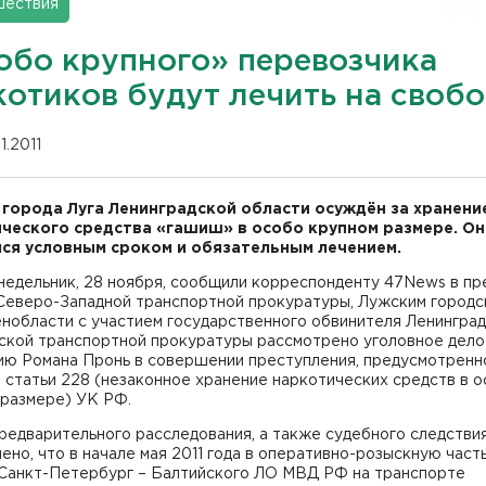
шествия
обо крупного» перевозчика
котиков будут лечить на своб
11.2011
города Луга Ленинградской области осуждён за хранени
ческого средства «гашиш» в особо крупном размере. Он
ся условным сроком и обязательным лечением.
недельник, 28 ноября, сообщили корреспонденту 47News в пр
Северо-Западной транспортной прокуратуры, Лужским городс
нобласти с участием государственного обвинителя Ленинград
ской транспортной прокуратуры рассмотрено уголовное дело
ию Романа Пронь в совершении преступления, предусмотренн
 статьи 228 (незаконное хранение наркотических средств в 
 размере) УК РФ.
редварительного расследования, а также судебного следстви
ено, что в начале мая 2011 года в оперативно-розыскную часть
 Санкт-Петербург – Балтийского ЛО МВД РФ на транспорте