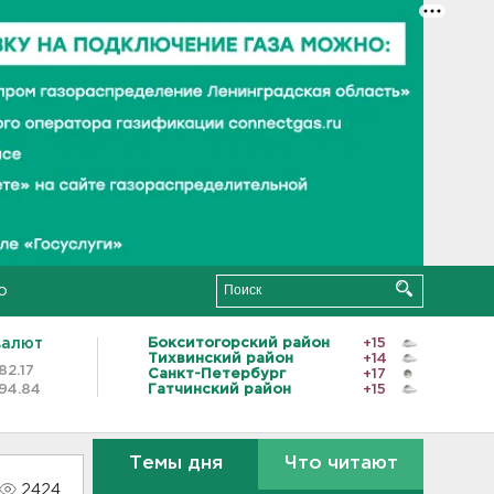
о
валют
Бокситогорский район
+15
Тихвинский район
+14
82.17
Санкт-Петербург
+17
94.84
Гатчинский район
+15
Темы дня
Что читают
2424