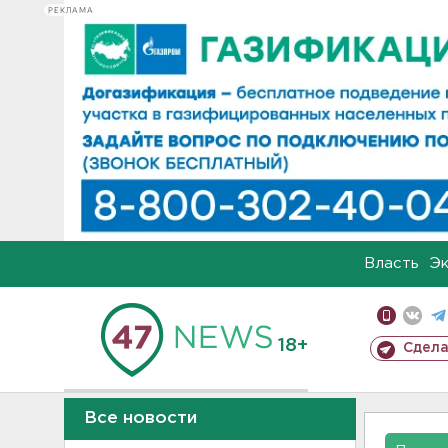
РЕКЛАМА
Власть
Э
18+
Сдела
Все новости