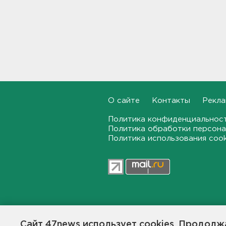
приносит результаты
19:14
Как не наткнуться на грибы-
двойники – инструкция от
лесничества
18:42
По программе "Земский
доктор" в Ленобласть
О сайте
Контакты
Рекла
приехали 2,5 тысячи медиков
Политика конфиденциальнос
18:10
Политика обработки персона
Политика использования coo
Признать и позволить.
Индийский гуру дал советы
по борьбе с выгоранием
17:32
Кому полезны белые грибы,
рассказал диетолог
47news.ru — независимое интерн
17:00
общественной жизни в Ленинград
Сайт 47news использует cookies. Продолжа