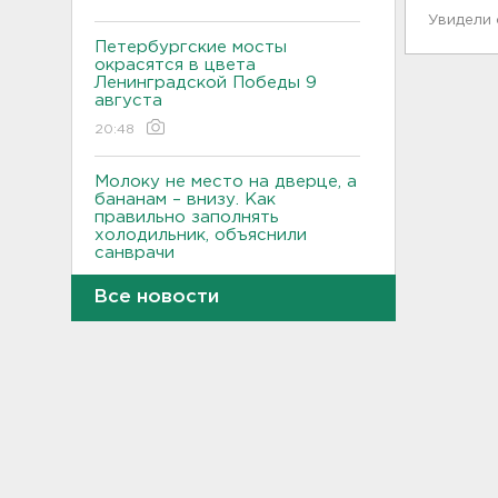
Увидели
Петербургские мосты
окрасятся в цвета
Ленинградской Победы 9
августа
20:48
Молоку не место на дверце, а
бананам – внизу. Как
правильно заполнять
холодильник, объяснили
санврачи
20:16
Все новости
Обновленная аллея
императора Павла I
открылась в Гатчине
19:46
Администрация Ленобласти:
Борьба с огнем на
терриконе в Сланцах