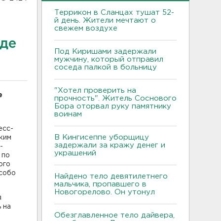
Террикон в Сланцах тушат 52-
й день. Жители мечтают о
свежем воздухе
оде
Под Киришами задержали
мужчину, который отправил
соседа палкой в больницу
"Хотел проверить на
е
прочность". Житель Соснового
Бора оторвал руку памятнику
воинам
есс-
В Кингисеппе уборщицу
ким
задержали за кражу денег и
-
украшений
 по
ого
особо
Найдено тело девятилетнего
мальчика, пропавшего в
Новогорелово. Он утонул
я
 на
Обезглавленное тело дайвера,