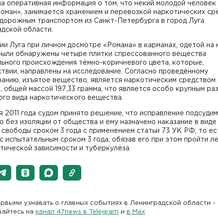
а оперативная информация о том, что некий молодой человек
оман», занимается хранением и перевозкой наркотических ср
дорожным транспортом из Санкт-Петербурга в город Луга
дской области.
ии Луга при личном досмотре «Романа» в карманах, одетой на 
 были обнаружены четыре плитки спрессованного вещества
льного происхождения тёмно-коричневого цвета, которые,
твии, направлены на исследование. Согласно проведённому
анию, изъятое вещество, является наркотическим средством 
 общей массой 197,33 грамма, что является особо крупным ра
ого вида наркотического вещества.
я 2011 года судом принято решение, что исправление подсуди
 без изоляции от общества и ему назначено наказание в виде
свободы сроком 3 года с применением статьи 73 УК РФ, то ес
с испытательным сроком 3 года, обязав его при этом пройти л
тической зависимости и туберкулёза.
рвыми узнавать о главных событиях в Ленинградской области -
вайтесь на
канал 47news в Telegram
и
в Maх