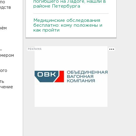
погибшего на Ладоге, нашли в
 по
районе Петербурга
едств
Медицинские обследования
бесплатно: кому положены и
нём
как пройти
РЕКЛАМА
–
змером
мого
ть
ечение