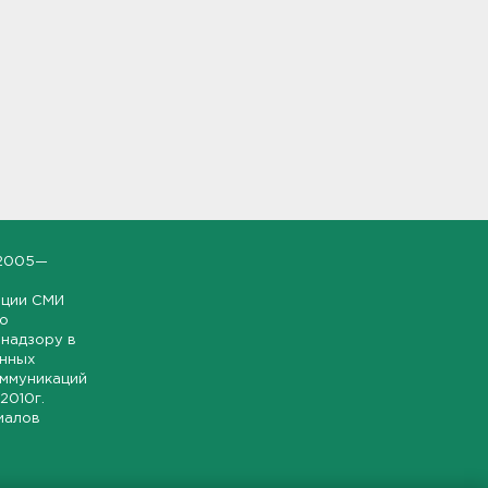
2005—
ации СМИ
но
надзору в
онных
оммуникаций
 2010г.
иалов