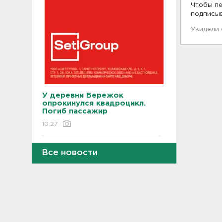
Чтобы пе
подписы
Увидели
У деревни Бережок
опрокинулся квадроцикл.
Погиб пассажир
10:27
13 человек. в том числе дети,
Все новости
пострадали при атаке на
Белгород, под Курском
уничтожено более 150
дронов, под Брянском - около
140
10:16