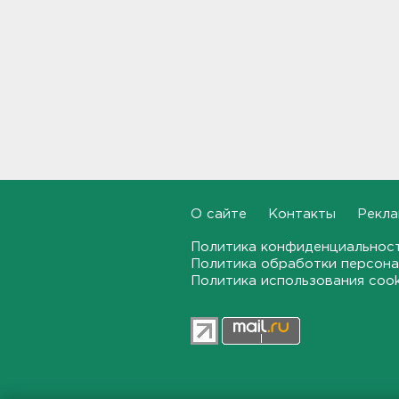
Ленобласть ждут
комфортные +25-ть и немного
дождей
09:43
В Кингисеппе отпраздновали
День физкультурника
23:45, 08.08.2026
Как отстрочить старение
мозга за 30 минут в день –
рассказали ученые
О сайте
Контакты
Рекла
23:15, 08.08.2026
Политика конфиденциальнос
Политика обработки персона
В Петербурге и Ленобласти
Политика использования coo
сняли с продажи энергетики
„под губу“ из-за никотина в
составе
22:44, 08.08.2026
За день над Россией сбиты
360 украинских