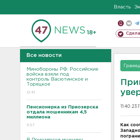
Власть
Э
18+
Сдела
Все новости
Границ
Минобороны РФ: Российские
войска взяли под
контроль Васютинское и
При
Торецкое
уве
12:41
11:40 23.1
Пенсионерка из Приозерска
отдала мошенникам 4,5
миллиона
Как соо
11:57
Западно
пограни
В Приозерске мужчину