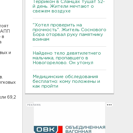
Террикон в Сланцах тушат 52-
й день. Жители мечтают о
свежем воздухе
"Хотел проверить на
тоят
прочность". Житель Соснового
 МАПП
Бора оторвал руку памятнику
 в
воинам
а
вых и
Найдено тело девятилетнего
мальчика, пропавшего в
Новогорелово. Он утонул
Медицинские обследования
в.
бесплатно: кому положены и
егковых
как пройти
ли 69,2
РЕКЛАМА