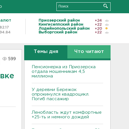
о
валют
Приозерский район
+24
Кингисеппский район
+22
82.17
Лодейнопольский район
+20
94.84
Выборгский район
+22
Темы дня
Что читают
599
Пенсионерка из Приозерска
отдала мошенникам 4,5
вке
миллиона
У деревни Бережок
опрокинулся квадроцикл.
Погиб пассажир
Ленобласть ждут комфортные
+25-ть и немного дождей