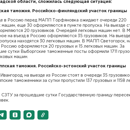
адской области, сложилась следующая ситуация:
кая таможня. Российско-финляндский участок границы
де в Россию перед МАПП Торфяновка ожидают очереди 220
 машин, еще 30 оформляются в пункте пропуска. На выезде с
формляются 20 грузовиков. Очередей легковых машин нет. В
ое на въезд в Россию оформляются 35 грузовиков. На выезде
ропуска находятся 30 легковых машин. В МАПП Светогорск, н
 Россию оформляются 20 грузовых и 15 легковых машин. За
ие сутки Выборгские таможенные посты оформили 1711 грузо
гковых машин.
ппская таможня. Российско-эстонский участок границы
вангород, на выезде из России стоят в очереди 35 грузовико
пские таможенники за сутки пропустили 137 грузовых и 1158 л
о СЗТУ за прошедшие сутки Государственную границу пересек
овек.