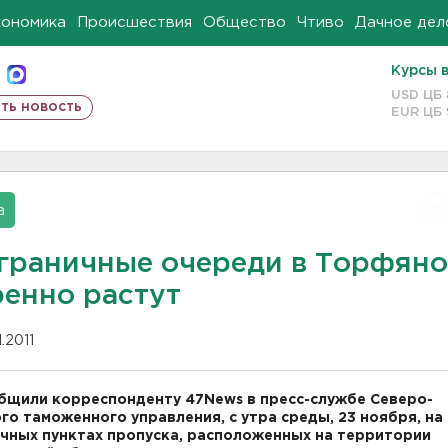
кономика
Происшествия
Общество
Чтиво
Дачное дел
Курсы 
USD ЦБ
ть новость
EUR ЦБ
а
граничные очереди в Торфяно
ренно растут
1.2011
бщили корреспонденту 47News в пресс-службе Северо-
го таможенного управления, с утра среды, 23 ноября, на
чных пунктах пропуска, расположенных на территории