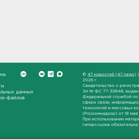
ма
©
47 новостей (47 news)
2026 г.
ти
Свидетельство о регистр
Эл № ФС 77-39848
, выда
льных данных
Федеральной службой по 
kie-файлов
сфере связи, информаци
технологий и массовых к
(Роскомнадзор) от
18 мая
При использовании матер
гиперссылка обязательна.