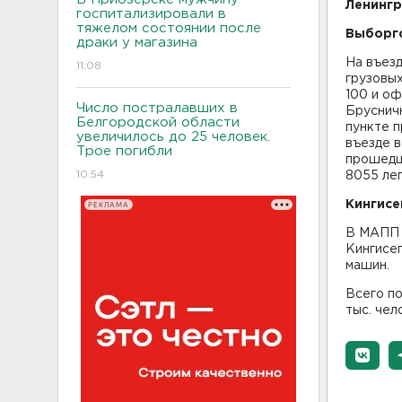
Ленингр
госпитализировали в
тяжелом состоянии после
Выборгс
драки у магазина
На въез
11:08
грузовых
100 и о
Число постралавших в
Брусничн
Белгородской области
пункте п
увеличилось до 25 человек.
въезде в
Трое погибли
прошедш
10:54
8055 ле
Кингисе
РЕКЛАМА
В МАПП И
Кингисеп
машин.
Всего п
тыс. чел