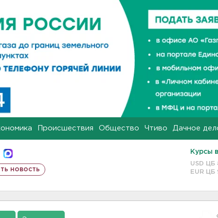
кономика
Происшествия
Общество
Чтиво
Дачное дел
Курсы 
USD ЦБ
ть новость
EUR ЦБ