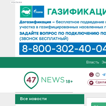
РЕКЛАМА
Власть
Э
18+
Сдела
Все новости