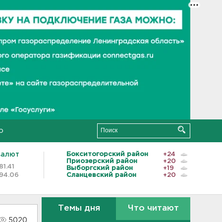
о
валют
Бокситогорский район
+24
Приозерский район
+20
81.41
Выборгский район
+19
94.06
Сланцевский район
+20
Темы дня
Что читают
5020