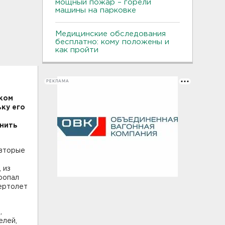
мощный пожар – горели
машины на парковке
Медицинские обследования
бесплатно: кому положены и
как пройти
РЕКЛАМА
ском
ку его
снить
 вторые
 из
ропал
вертолет
,
елей,