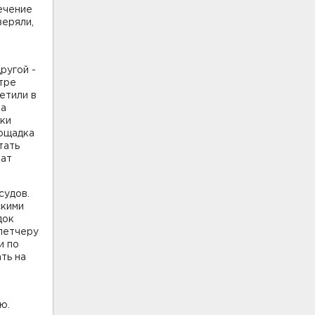
течение
веряли,
ругой -
нтре
етили в
та
дки
лощадка
тать
шат
судов.
скими
док
петчеру
и по
ть на
ю.