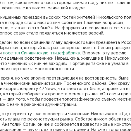
 в том, какая именно часть города снимается, у них нет: слиш
 «флигель с котиком», маячащий в кадре.
скушенных приездом высоких гостей жителей Никольского по
а в городе стало настоящим событием. Главным вопросом,
нно, стал «кто это был?». На форумах и в социальных сетях н
опрос сразу стало появляться множество версий.
елом, во всем обвинили главу администрации президента Рос
Нарышкина, который как раз совершал визит в Ленинградскую
 и
посетил Синявинскую птицефабрику
. Впрочем, эту версию
гли дальние родственники Нарышкина, живущие в Никольском:
 что чиновник «к ним не заходил». Торговцы также не узнали в
м из вертолета московского гостя.
ерсия, но уже вполне претендующая на достоверность, была
а чиновниками администрации Тосненского района. Они сразу
 корреспонденту 47News, что «вертолет был», а прилетал в 
, который собирается провести ремонт рынка. «Он сам и прил
 — для того, чтобы провести топографическую съемку местно
сь с нами в районной администрации.
 эту версию тут же опровергли чиновники Никольского. «Да, 
сть планы по реконструкции рынка. Собственником объекта с
 Анатолий Сотин, он же и собирается возвести новые констру
павильонов — двух-трех этажные строения. На счет топограф