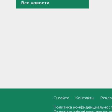
Верховный суд просят снять
Все новости
партию "Яблоко" с выборов
14:31
Рабочего придавило
бетонным блоком в
Тосненском районе
14:25
Дачников ждет реверс на
"Скандинавии"
14:18
В Петербурге задержали
тайного оружейного мастера
– в квартире силовики нашли
целый арсенал
14:07
О сайте
Контакты
Рекла
Минтранс предлагает
включить защиту трасс от
Политика конфиденциальнос
БПЛА в перечень дорожных