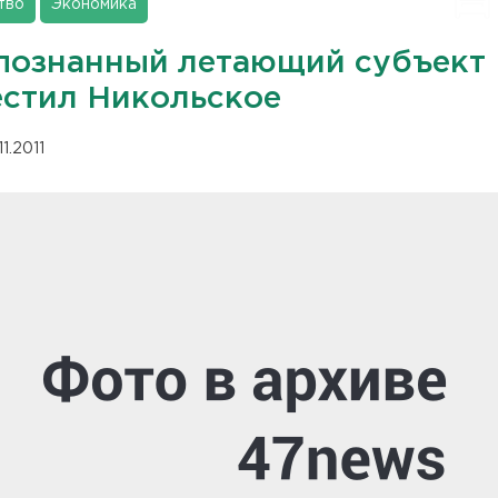
тво
Экономика
познанный летающий субъект
естил Никольское
11.2011