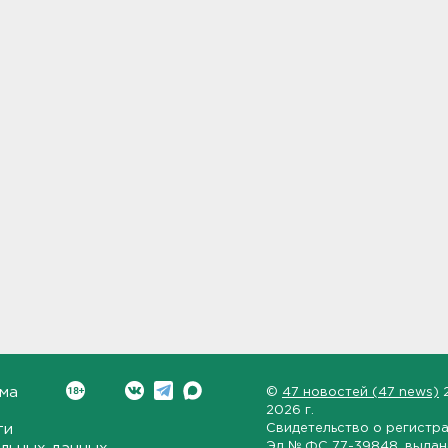
ма
©
47 новостей (47 news)
2026 г.
ти
Свидетельство о регистр
Эл № ФС 77-39848
, выда