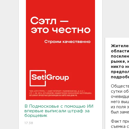
Жителей
области
поселен
рынке, 
никто н
предпол
подроб
Обществ
сутки об
очевидце
него выш
В Подмосковье с помощью ИИ
из поля 
впервые выписали штраф за
был заме
борщевик
Факт при
17:38
съемка с