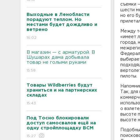
съемки —
шести ме
Выходные в Ленобласти
но его б
порадуют теплом. Но
прилетал
местами будет дождливо и
ветрено
Между те
«имеет л
16:02
города, 
межреги
В магазин — с арматурой. В
Федераль
Шушарах дама добывала
выбирает
товар не голыми руками
подходящ
15:58
вертолет
пилоты.
Товары Wildberries будут
Напомним
храниться и на партнерских
Так, для
складах
коммерч
использ
15:43
о взлете
высоте п
Под Тосно блокировали
высоте н
доступ самосвалов ещё на
одну стройплощадку ВСМ
Подобны
поисково
15:27