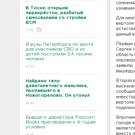
сомнений
В Тосно открыли
узнаваем
перекрёсток, разбитый
самосвалами со стройки
Для неи
ВСМ
вертолет
естестве
17:19
данный в
Первым д
В вузы Петербурга по квоте
для участников СВО и их
Сергея 
детей поступили 3,4 тысячи
область
человек
опровер
заявили,
16:57
вышедше
Найдено тело
Вторая в
девятилетнего мальчика,
высказан
пропавшего в
сообщили
Новогорелово. Он утонул
инвестор
вертолет
16:41
поделили
Бывшего директора Popcorn
Впрочем,
Books приговорили к 4 годам
городе е
условно
является
вместо 
16:16