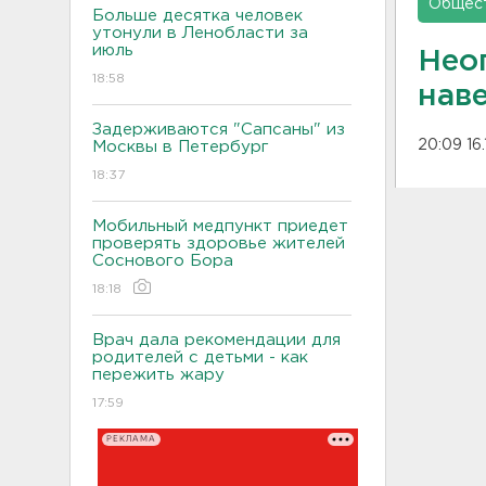
Общес
Больше десятка человек
утонули в Ленобласти за
июль
Нео
18:58
нав
Задерживаются "Сапсаны" из
20:09 16.
Москвы в Петербург
18:37
Мобильный медпункт приедет
проверять здоровье жителей
Соснового Бора
18:18
Врач дала рекомендации для
родителей с детьми - как
пережить жару
17:59
РЕКЛАМА