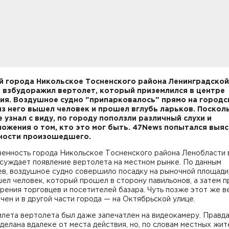
 города Никольское Тосненского района Ленинградской
 взбудоражил вертолет, который приземлился в центре
ия. Воздушное судно "припарковалось" прямо на город
из него вышел человек и прошел вглубь ларьков. Посколь
е узнал с виду, по городу поползли различный слухи и
ожения о том, кто это мог быть. 47News попытался выя
ности произошедшего.
енность города Никольское Тосненского района Ленобласти
суждает появление вертолета на местном рынке. По данным
в, воздушное судно совершило посадку на рыночной площади,
ел человек, который прошел в сторону павильонов, а затем п
зрения торговцев и посетителей базара. Чуть позже этот же 
чен и в другой части города — на Октябрьской улице.
лета вертолета был даже запечатлен на видеокамеру. Правда
делана вдалеке от места действия, но, по словам местных жит