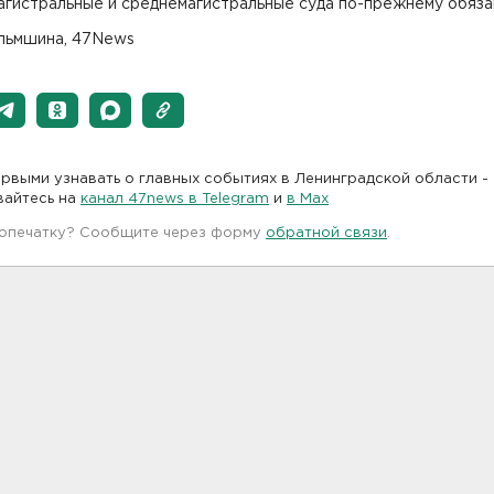
агистральные и среднемагистральные суда по-прежнему обяза
льмшина, 47News
рвыми узнавать о главных событиях в Ленинградской области -
вайтесь на
канал 47news в Telegram
и
в Maх
 опечатку? Сообщите через форму
обратной связи
.