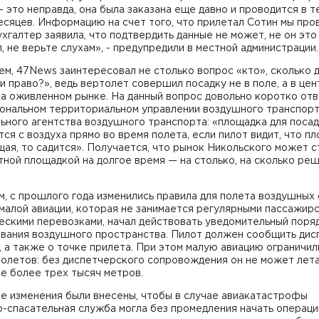
 это неправда, она была заказана еще давно и проводится в 
сяцев. Информацию на счет того, что прилетал Сотин мы про
ухгалтер заявила, что подтвердить данные не может, не он это
, не верьте слухам», - предупредили в местной администрации.
м, 47News заинтересовал не столько вопрос «кто», сколько д
и право?», ведь вертолет совершил посадку не в поле, а в це
на оживленном рынке. На данный вопрос довольно коротко отв
ональном территориальном управлении воздушного транспор
ного агентства воздушного транспорта: «площадка для поса
ся с воздуха прямо во время полета, если пилот видит, что п
ая, то садится». Получается, что рынок Никольского может с
ной площадкой на долгое время — на столько, на сколько ре
, с прошлого года изменились правила для полета воздушных 
 малой авиации, которая не занимается регулярными пассажир
ескими перевозками, начал действовать уведомительный поря
ования воздушного пространства. Пилот должен сообщить дис
, а также о точке прилета. При этом малую авиацию ограничил
олетов: без диспетчерского сопровождения он не может лета
е более трех тысяч метров.
е изменения были внесены, чтобы в случае авиакатастрофы
-спасательная служба могла без промедления начать операци