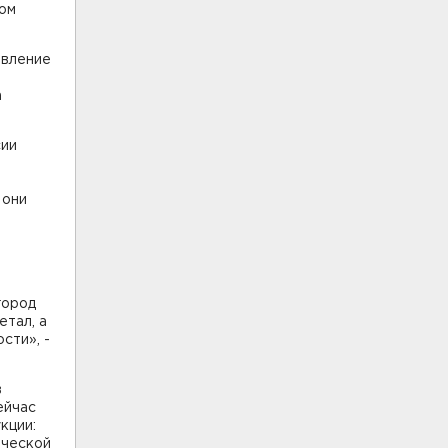
ком
явление
а
сии
 они
город
етал, а
сти», -
в
ейчас
кции:
ической