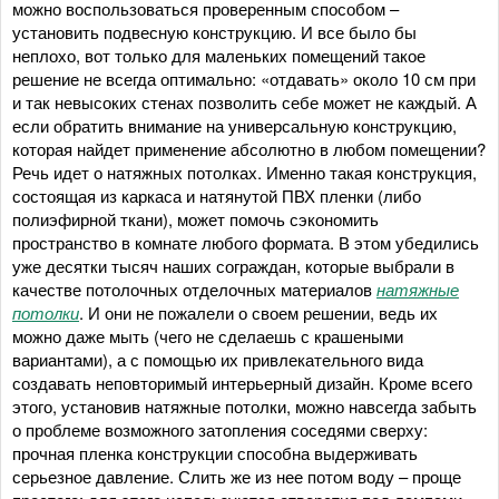
можно воспользоваться проверенным способом –
установить подвесную конструкцию. И все было бы
неплохо, вот только для маленьких помещений такое
решение не всегда оптимально: «отдавать» около 10 см при
и так невысоких стенах позволить себе может не каждый. А
если обратить внимание на универсальную конструкцию,
которая найдет применение абсолютно в любом помещении?
Речь идет о натяжных потолках. Именно такая конструкция,
состоящая из каркаса и натянутой ПВХ пленки (либо
полиэфирной ткани), может помочь сэкономить
пространство в комнате любого формата. В этом убедились
уже десятки тысяч наших сограждан, которые выбрали в
качестве потолочных отделочных материалов
натяжные
потолки
. И они не пожалели о своем решении, ведь их
можно даже мыть (чего не сделаешь с крашеными
вариантами), а с помощью их привлекательного вида
создавать неповторимый интерьерный дизайн. Кроме всего
этого, установив натяжные потолки, можно навсегда забыть
о проблеме возможного затопления соседями сверху:
прочная пленка конструкции способна выдерживать
серьезное давление. Слить же из нее потом воду – проще